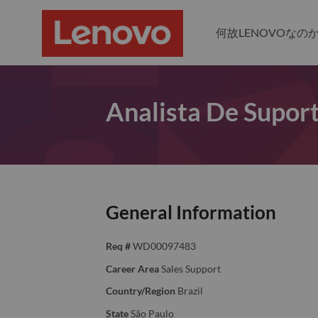
何故LENOVOなの
Analista De Supor
General Information
Req #
WD00097483
Career Area
Sales Support
Country/Region
Brazil
State
São Paulo