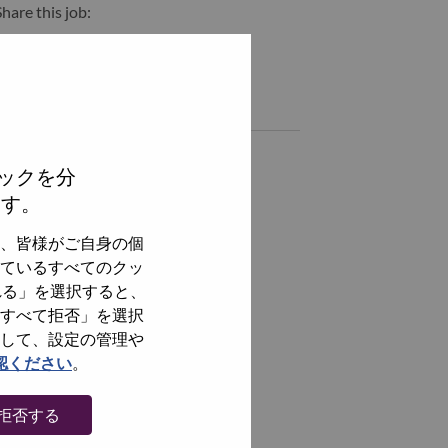
hare this job:
hare Analista de Suporte a Venda Pl with LinkedIn
Share Analista de Suporte a Venda Pl with a friend via e-mail
Similar jobs
全てを見る
ックを分
ます。
、皆様がご自身の個
ているすべてのクッ
れる」を選択すると、
すべて拒否」を選択
して、設定の管理や
認ください
。
拒否する