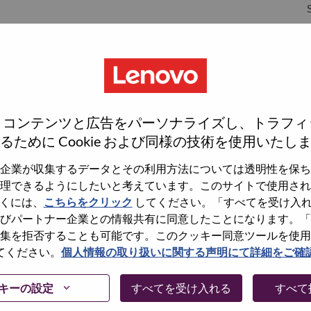
S
S
、コンテンツと広告をパーソナライズし、トラフィ
るために Cookie および同様の技術を使用いたし
企業が収集するデータとその利用方法については透明性を保ち
理できるようにしたいと考えています。このサイトで使用され
wn what we do. We WOW our customers.
くには、
こちらをクリック
してください。「すべてを受け入
びパートナー企業との情報共有に同意したことになります。「
echnology powerhouse, ranked #196 in the Fortune Global
集を拒否することも可能です。このクッキー同意ツールを使用
 day in 180 markets. Focused on a bold vision to deliver
てください。
個人情報の取り扱いに関する声明にて詳細をご確
 on its success as the world’s largest PC company with a full-
d AI-optimized devices (PCs, workstations, smartphones,
キーの設定
すべてを受け入れる
すべて
edge, high performance computing and software defined
ervices. Lenovo’s continued investment in world-changing