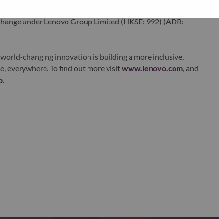
ustworthy, and smarter future for everyone, everywhere.
xchange under Lenovo Group Limited (HKSE: 992) (ADR:
world-changing innovation is building a more inclusive,
e, everywhere. To find out more visit
www.lenovo.com
, and
b
.