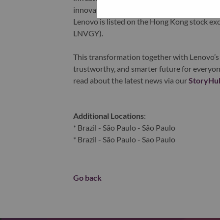
innovation is building a more equitable, tr
Lenovo is listed on the Hong Kong stock e
LNVGY).
This transformation together with Lenovo’s 
trustworthy, and smarter future for everyon
read about the latest news via our
StoryHu
Additional Locations
:
* Brazil - São Paulo - São Paulo
* Brazil - São Paulo - Sao Paulo
Go back