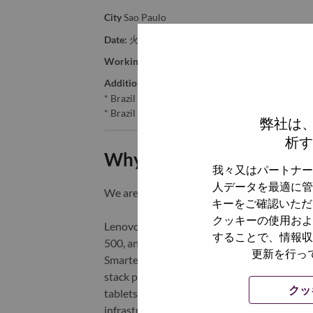
City
Sao Paulo
Date:
火曜日, 6月 23, 2026
Working Time:
Full-time
Additional Locations
:
* Brazil - São Paulo - São Paulo
* Brazil - São Paulo - Sao Paulo
弊社は
析す
Why Work at Lenovo
我々又はパートナー
人データを最適に管
We are Lenovo. We do what we say. We o
キーをご確認いただ
クッキーの使用およ
Lenovo is a US$83 billion revenue global t
することで、情報収
500, and serving millions of customers every
更新を行っ
Smarter Technology for All, Lenovo has built
stack portfolio of AI-enabled, AI-ready, an
クッ
tablets), infrastructure (server, storage, 
infrastructure), software, solutions, and s