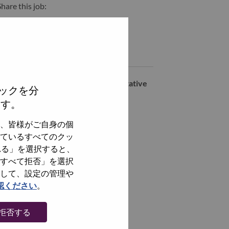
hare this job:
hare Associado de Vendas Jr. (Vaga Afirmativa para PCD) with Li
Share Associado de Vendas Jr. (Vaga Afirmativa para PCD) wi
Similar jobs
Inside Client Relationship Representative
ックを分
Sao Paulo, São Paulo, Brazil,
ます。
全てを見る
、皆様がご自身の個
ているすべてのクッ
れる」を選択すると、
すべて拒否」を選択
して、設定の管理や
認ください
。
拒否する