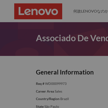
何故LENOVOなの
Associado De Vend
General Information
Req #
WD00099973
Career Area
Sales
Country/Region
Brazil
State
São Paulo