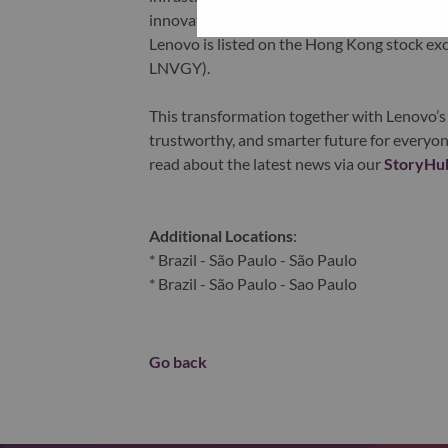
innovation is building a more equitable, tr
Lenovo is listed on the Hong Kong stock e
LNVGY).
This transformation together with Lenovo’s 
trustworthy, and smarter future for everyon
read about the latest news via our
StoryHu
Additional Locations
:
* Brazil - São Paulo - São Paulo
* Brazil - São Paulo - Sao Paulo
Go back