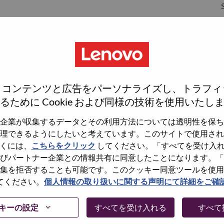
S
S
、コンテンツと広告をパーソナライズし、トラフィ
るために Cookie および同様の技術を使用いたし
企業が収集するデータとその利用方法については透明性を保ち
理できるようにしたいと考えています。このサイトで使用され
wn what we do. We WOW our customers.
くには、
こちらをクリック
してください。「すべてを受け入
びパートナー企業との情報共有に同意したことになります。「
echnology powerhouse, ranked #153 in the Fortune Global
集を拒否することも可能です。このクッキー同意ツールを使用
 day in 180 markets. Focused on a bold vision to deliver
てください。
個人情報の取り扱いに関する声明にて詳細をご確
 on its success as the world’s largest PC company with a full-
d AI-optimized devices (PCs, workstations, smartphones,
キーの設定
すべてを受け入れる
すべて
edge, high performance computing and software defined
ervices. Lenovo’s continued investment in world-changing