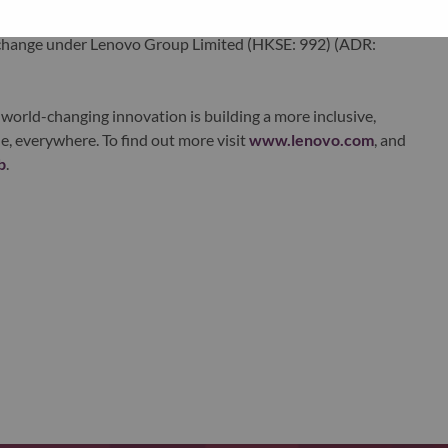
ustworthy, and smarter future for everyone, everywhere.
xchange under Lenovo Group Limited (HKSE: 992) (ADR:
world-changing innovation is building a more inclusive,
e, everywhere. To find out more visit
www.lenovo.com
, and
b
.