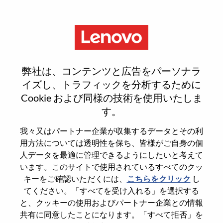
Menu
[LPS] Sales Enablement
弊社は、コンテンツと広告をパーソナラ
Program Mgr I
イズし、トラフィックを分析するために
Cookie および同様の技術を使用いたしま
す。
我々又はパートナー企業が収集するデータとその利
用方法については透明性を保ち、皆様がご自身の個
General Information
人データを最適に管理できるようにしたいと考えて
います。このサイトで使用されているすべてのクッ
Req #
WD00098045
キーをご確認いただくには、
こちらをクリック
し
てください。「すべてを受け入れる」を選択する
Career Area
Sales Support
と、クッキーの使用およびパートナー企業との情報
Country/Region
China
共有に同意したことになります。「すべて拒否」を