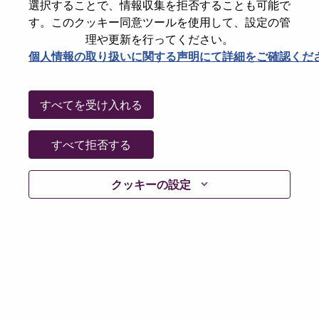
State
Guangdong
選択することで、情報収集を拒否することも可能で
す。このクッキー同意ツールを使用して、設定の管
City
深圳（Shenzhen）
理や更新を行ってください。
Date:
水曜日, 5月 20, 2026
個人情報の取り扱いに関する声明にて詳細をご確認くだ
Working Time:
Full-time
Additional Locations
:
すべてを受け入れる
* China - Guangdong - 深圳（Shenzhen）
すべて拒否する
Why Work at Lenovo
クッキーの設定
We are Lenovo. We do what we say. We own what we do.
We WOW our customers.
Lenovo is a US$83 billion revenue global technology
powerhouse, ranked #153 in the Fortune Global 500, and
serving millions of customers every day in 180 markets.
Focused on a bold vision to deliver Smarter Technology
for All, Lenovo has built on its success as the world’s