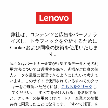
Menu
Bilingual Senior Solutions Sales
弊社は、コンテンツと広告をパーソナラ
Executive
イズし、トラフィックを分析するために
Cookie および同様の技術を使用いたしま
す。
我々又はパートナー企業が収集するデータとその利
用方法については透明性を保ち、皆様がご自身の個
General Information
人データを最適に管理できるようにしたいと考えて
います。このサイトで使用されているすべてのクッ
Req #
100017156
キーをご確認いただくには、
こちらをクリック
し
てください。「すべてを受け入れる」を選択する
Career Area
Sales
と、クッキーの使用およびパートナー企業との情報
Country/Region
Canada
共有に同意したことになります。「すべて拒否」を