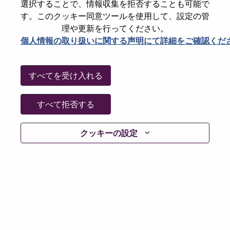
State
Quebec
選択することで、情報収集を拒否することも可能で
す。このクッキー同意ツールを使用して、設定の管
City
Montreal
理や更新を行ってください。
Date:
金曜日, 5月 29, 2026
個人情報の取り扱いに関する声明にて詳細をご確認くだ
Additional Locations
:
* Canada - Quebec (Mobile) - Montréal
すべてを受け入れる
Why Work at Lenovo
すべて拒否する
We are Lenovo. We do what we say. We own what we do.
クッキーの設定
We WOW our customers.
Lenovo is a US$83 billion revenue global technology
powerhouse, ranked #153 in the Fortune Global 500, and
serving millions of customers every day in 180 markets.
Focused on a bold vision to deliver Smarter Technology
for All, Lenovo has built on its success as the world’s
largest PC company with a full-stack portfolio of AI-