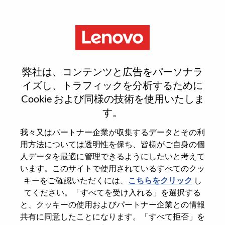
Menu
Business Development And
弊社は、コンテンツと広告をパーソナラ
Benchmark Operations Lead
イズし、トラフィックを分析するために
Cookie および同様の技術を使用いたしま
す。
我々又はパートナー企業が収集するデータとその利
用方法については透明性を保ち、皆様がご自身の個
General Information
人データを最適に管理できるようにしたいと考えて
います。このサイトで使用されているすべてのクッ
Req #
WD00101044
キーをご確認いただくには、
こちらをクリック
し
てください。「すべてを受け入れる」を選択する
Career Area
Sales Support
と、クッキーの使用およびパートナー企業との情報
Country/Region
India
共有に同意したことになります。「すべて拒否」を