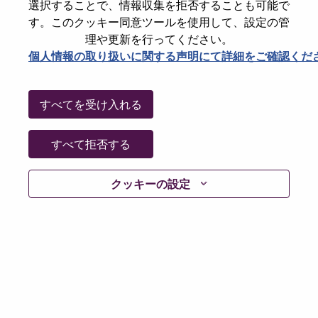
State
Karnataka
選択することで、情報収集を拒否することも可能で
す。このクッキー同意ツールを使用して、設定の管
City
BANGALORE
理や更新を行ってください。
Date:
金曜日, 6月 26, 2026
個人情報の取り扱いに関する声明にて詳細をご確認くだ
Working Time:
Full-time
Additional Locations
:
すべてを受け入れる
* India - Karnātaka - Bangalore
* India - Karnātaka - BANGALORE
すべて拒否する
Why Work at Lenovo
クッキーの設定
We are Lenovo. We do what we say. We own what we do.
We WOW our customers.
Lenovo is a US$83 billion revenue global technology
powerhouse, ranked #153 in the Fortune Global 500, and
serving millions of customers every day in 180 markets.
Focused on a bold vision to deliver Smarter Technology