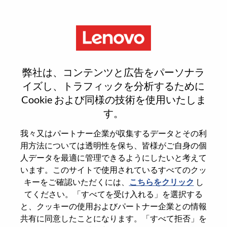
Menu
CXL系统架构资深研究员
弊社は、コンテンツと広告をパーソナラ
イズし、トラフィックを分析するために
Cookie および同様の技術を使用いたしま
す。
General Information
我々又はパートナー企業が収集するデータとその利
用方法については透明性を保ち、皆様がご自身の個
Req #
WD00098285
人データを最適に管理できるようにしたいと考えて
います。このサイトで使用されているすべてのクッ
Career Area
Research/Development
キーをご確認いただくには、
こちらをクリック
し
Country/Region
China
てください。「すべてを受け入れる」を選択する
State
Beijing
と、クッキーの使用およびパートナー企業との情報
共有に同意したことになります。「すべて拒否」を
City
北京（Beijing）