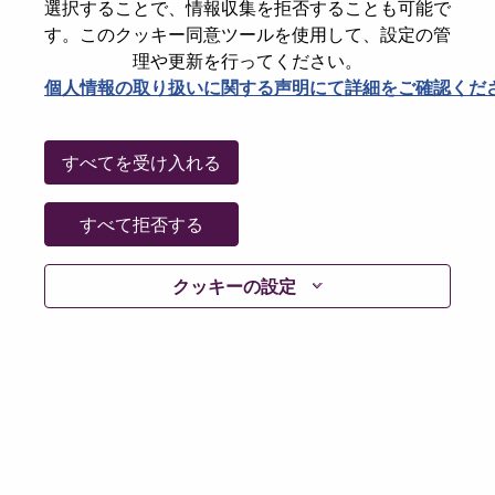
選択することで、情報収集を拒否することも可能で
Date:
木曜日, 5月 21, 2026
す。このクッキー同意ツールを使用して、設定の管
Working Time:
Full-time
理や更新を行ってください。
個人情報の取り扱いに関する声明にて詳細をご確認くだ
Additional Locations
:
* China - Beijing - 北京（Beijing）
すべてを受け入れる
Why Work at Lenovo
すべて拒否する
We are Lenovo. We do what we say. We own what we do.
We WOW our customers.
クッキーの設定
Lenovo is a US$83 billion revenue global technology
powerhouse, ranked #153 in the Fortune Global 500, and
serving millions of customers every day in 180 markets.
Focused on a bold vision to deliver Smarter Technology
for All, Lenovo has built on its success as the world’s
largest PC company with a full-stack portfolio of AI-
enabled, AI-ready, and AI-optimized devices (PCs,