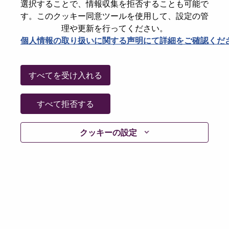
State
Tokyo
選択することで、情報収集を拒否することも可能で
す。このクッキー同意ツールを使用して、設定の管
City
Chiyoda-Ku
理や更新を行ってください。
Date:
月曜日, 6月 22, 2026
個人情報の取り扱いに関する声明にて詳細をご確認くだ
Working Time:
Full-time
Additional Locations
:
すべてを受け入れる
* Japan - Tōkyō - Chiyoda-Ku
すべて拒否する
Why Work at Lenovo
クッキーの設定
私たちは Lenovo 。
有言実行し、実行してきたことで得たものにより、お
客様を驚かせてきました。
Lenovo は、売上高 830 億米ドル、グローバルでも巨大
なテクノロジー企業であり、フォーチュン グローバル
500 誌では 153 位にランクされ、全世界180 の市場で
毎日数百万の顧客にサービスを提供しています。
Lenovo は、すべての人にスマートなテクノロジーを提