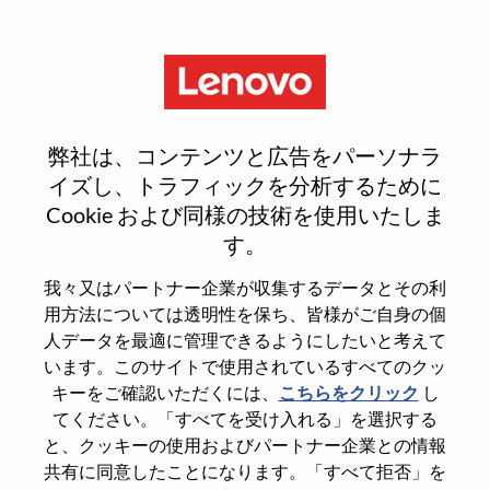
Menu
Critical Situation Program
弊社は、コンテンツと広告をパーソナラ
Manager I
イズし、トラフィックを分析するために
Cookie および同様の技術を使用いたしま
す。
我々又はパートナー企業が収集するデータとその利
用方法については透明性を保ち、皆様がご自身の個
General Information
人データを最適に管理できるようにしたいと考えて
います。このサイトで使用されているすべてのクッ
Req #
WD00099949
キーをご確認いただくには、
こちらをクリック
し
てください。「すべてを受け入れる」を選択する
Career Area
Services
と、クッキーの使用およびパートナー企業との情報
Country/Region
Japan
共有に同意したことになります。「すべて拒否」を