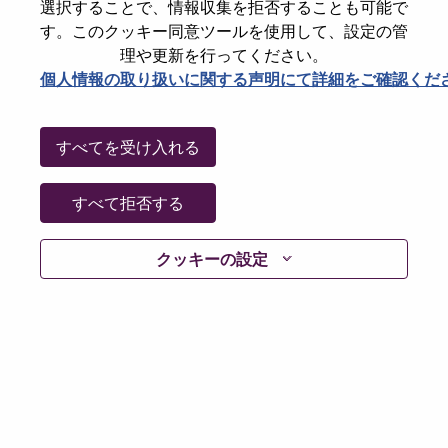
選択することで、情報収集を拒否することも可能で
Date:
木曜日, 5月 21, 2026
す。このクッキー同意ツールを使用して、設定の管
Working Time:
Full-time
理や更新を行ってください。
個人情報の取り扱いに関する声明にて詳細をご確認くだ
Additional Locations
:
* United States of America - North Carolina - Morrisville
すべてを受け入れる
Why Work at Lenovo
すべて拒否する
We are Lenovo. We do what we say. We own what we do.
We WOW our customers.
クッキーの設定
Lenovo is a US$83 billion revenue global technology
powerhouse, ranked #153 in the Fortune Global 500, and
serving millions of customers every day in 180 markets.
Focused on a bold vision to deliver Smarter Technology
for All, Lenovo has built on its success as the world’s
largest PC company with a full-stack portfolio of AI-
enabled, AI-ready, and AI-optimized devices (PCs,