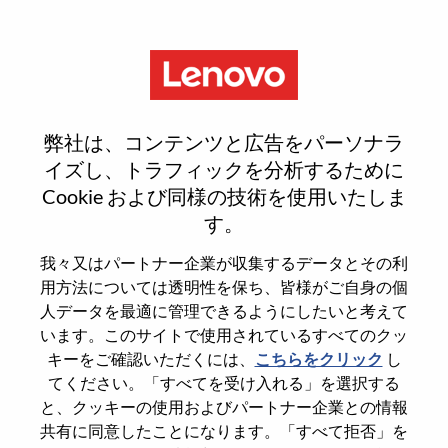
Menu
Deal Engagement Manager
弊社は、コンテンツと広告をパーソナラ
イズし、トラフィックを分析するために
Cookie および同様の技術を使用いたしま
す。
General Information
我々又はパートナー企業が収集するデータとその利
用方法については透明性を保ち、皆様がご自身の個
Req #
WD00098175
人データを最適に管理できるようにしたいと考えて
います。このサイトで使用されているすべてのクッ
Career Area
Sales Support
キーをご確認いただくには、
こちらをクリック
し
Country/Region
United States of America
てください。「すべてを受け入れる」を選択する
State
North Carolina
と、クッキーの使用およびパートナー企業との情報
共有に同意したことになります。「すべて拒否」を
City
Morrisville