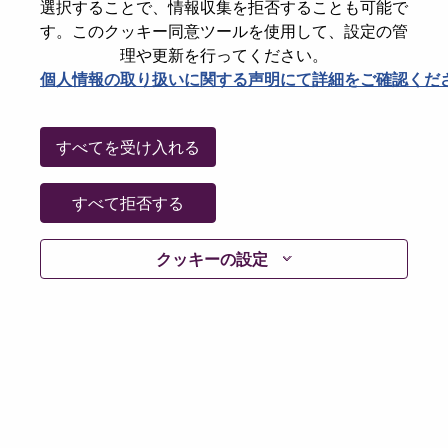
選択することで、情報収集を拒否することも可能で
Date:
月曜日, 5月 11, 2026
す。このクッキー同意ツールを使用して、設定の管
Working Time:
Full-time
理や更新を行ってください。
個人情報の取り扱いに関する声明にて詳細をご確認くだ
Additional Locations
:
* United States of America - North Carolina - Whitsett
すべてを受け入れる
Why Work at Lenovo
すべて拒否する
We are Lenovo. We do what we say. We own what we do.
We WOW our customers.
クッキーの設定
Lenovo is a US$83 billion revenue global technology
powerhouse, ranked #196 in the Fortune Global 500, and
serving millions of customers every day in 180 markets.
Focused on a bold vision to deliver Smarter Technology
for All, Lenovo has built on its success as the world’s
largest PC company with a full-stack portfolio of AI-
enabled, AI-ready, and AI-optimized devices (PCs,