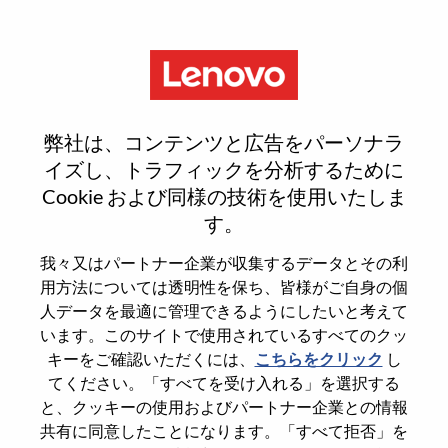
Menu
Digital Office Analyst
弊社は、コンテンツと広告をパーソナラ
イズし、トラフィックを分析するために
Cookie および同様の技術を使用いたしま
す。
General Information
我々又はパートナー企業が収集するデータとその利
用方法については透明性を保ち、皆様がご自身の個
Req #
WD00098652
人データを最適に管理できるようにしたいと考えて
います。このサイトで使用されているすべてのクッ
Career Area
Engineering
キーをご確認いただくには、
こちらをクリック
し
Country/Region
United States of America
てください。「すべてを受け入れる」を選択する
State
North Carolina
と、クッキーの使用およびパートナー企業との情報
共有に同意したことになります。「すべて拒否」を
City
Whitsett