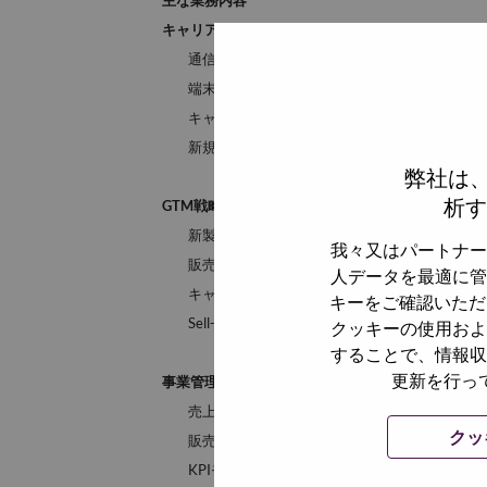
キャリアアカウントマネジメント
通信キャリアとの関係構築・強化
端末採用に向けた提案・交渉
キャリア戦略やニーズを踏まえた販売提案
新規採用機会の創出
弊社は
析す
GTM戦略・販売拡大
新製品ローンチ計画の策定・実行
我々又はパートナー
販売戦略およびチャネル戦略の立案
人データを最適に管
キャリアとの共同販促・マーケティング推進
キーをご確認いただ
Sell-in /
Sell-out最大化施策の企画・実行
クッキーの使用およ
することで、情報収
更新を行っ
事業管理
売上・利益・販売台数の管理
クッ
販売計画および需要予測
KPIモニタリングおよび事業レビュ
ー