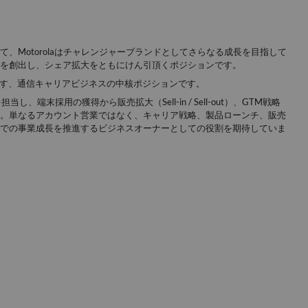
、Motorolaはチャレンジャーブランドとしてさらなる成長を目指して
を創出し、シェア拡大をともにけん引頂くポジションです。
指す
、通信キャリアビジネスの中核ポジションです
。
eを担当し、端末採用の獲得から販売拡大（Sell-in
/ Sell-out）、GTM戦略
。単なるアカウント営業ではなく、キャリア戦略、製品ローンチ、販売
での事業成長を推進するビジネスオーナーとしての役割を期待していま