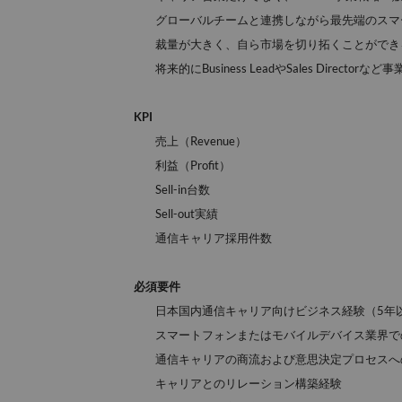
グローバルチームと連携しながら最先端のスマ
裁量が大きく、自ら市場を切り拓くことができ
将来的にBusiness LeadやSales Direc
KPI
売上（Revenue）
利益（Profit）
Sell-
in台数
Sell-
out実績
通信キャリア採用件数
必須要件
日本国内通信キャリア向けビジネス経験（5年
スマートフォンまたはモバイルデバイス業界で
通信キャリアの商流および意思決定プロセスへ
キャリアとのリレーション構築経験