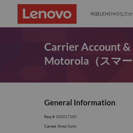
何故LENOVOなの
Carrier Accou
Motorola（ス
General Information
Req #
100017185
Career Area
Sales