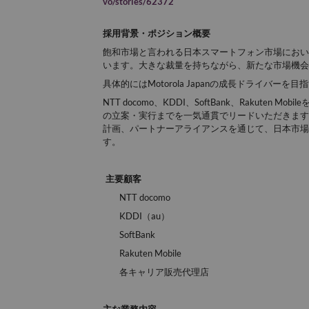
vo/stories/62372
採用背景・
ポジション概要
飽和
市場と言われる日本スマートフォン市場において
います。大きな裁量を持ちながら、新たな市場機会
具体的にはMotorola Japanの成長ドライバーを目
NTT
docomo
、KDDI、SoftBank、Rakuten
Mobil
の立案・実行までを一気通貫でリードいただきます
計画、パートナーアライアンスを通じて、日本市場
す。
主要
顧客
NTT
docomo
KDDI（au
）
SoftBank
Rakuten Mobile
各キャリア販売代理店
主な業務内容