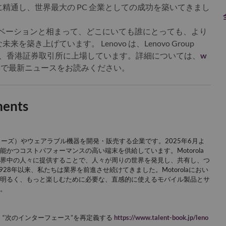
精通し、世界最大の PC 企業としての成功を築いてきまし
イノベーションと相まって、どこにいても誰にとっても、より
き上げています。 Lenovo は、Lenovo Group
LNVGY) として、香港証券取引所に上場しています。詳細については、
w
b
で最新ニュースをお読みください。
ments
gシリーズ）やウェアラブル機器を開発・販売する企業です。2025年6月よ
かつコストパフォーマンスの高い端末を供給しています。Motorola
界中の人々に提供することで、人々が周りの世界を発見し、共有し、つ
28年以来、私たちは業界を前進させ続けてきました。Motorolaにおい
明るく、もっと楽しむために必要な、直感的に使えるモバイル製品とサ
。
、“次のインターフェース”を再定義する
https://www.talent-book.jp/leno