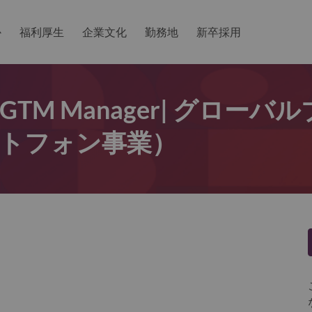
か
福利厚生
企業文化
勤務地
新卒採用
nt & GTM Manager| グロー
マートフォン事業）