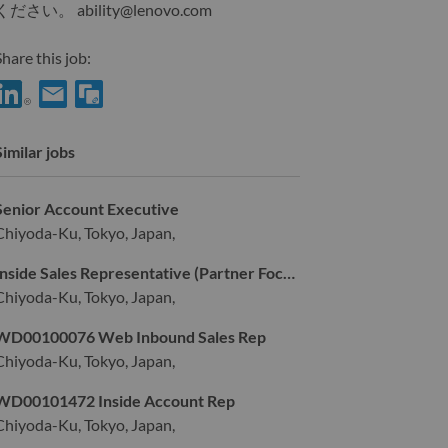
ください。
ability@lenovo.com
hare this job:
Share Carrier Account & GTM Manager| グローバルブランド 
Share Carrier Account & GTM Manager| グローバルブラン
Similar jobs
Senior Account Executive
Chiyoda-Ku, Tokyo, Japan,
Inside Sales Representative (Partner Focused)
Chiyoda-Ku, Tokyo, Japan,
WD00100076 Web Inbound Sales Rep
Chiyoda-Ku, Tokyo, Japan,
WD00101472 Inside Account Rep
Chiyoda-Ku, Tokyo, Japan,