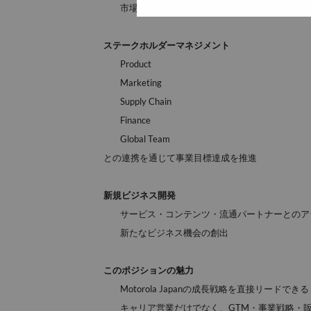
市場・競合・キャリア動向分析
ステークホルダーマネジメント
Product
Marketing
Supply Chain
Finance
Global Team
との連携を通じて事業目標達成を推進
新規ビジネス開発
サービス・コンテンツ・流通パートナーとのア
新たなビジネス機会の創出
このポジションの魅力
Motorola
Japanの成長戦略を直接リードできる
キャリア営業だけでなく、GTM・事業戦略・