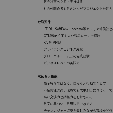
販売計画の立案・実行経験
社内外関係者を巻き込んだプロジェクト推進力
歓迎要件
KDDI、SoftBank、
docomo
等
キャリア通信社
と
GTM戦略立案および製品ローンチ経験
P/
L管理経験
アライアンスビジネス経験
グローバルチームとの協業経験
ビジネスレベルの英語力
求める人物像
指示待ちではなく、自ら考え行動できる方
不確実性の高い環境でも成果創出にコミットで
高い交渉力と調整力をお持ちの方
数字に基づいて意思決定できる方
チャレンジャー環境を楽しみながら市場を開拓