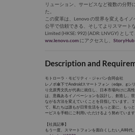
リューション、サービスなど複数の分野に
た。
この変革は、Lenovo の世界を変える
公平で信頼できる、そしてよりスマートな未来を築
Limited (HKSE: 992) (ADR: 
ww.lenovo.com
にアクセスし、
StoryHu
Description and Require
モトローラ・モビリティ・ジャパン合同会社
レノボ傘下でAndroidスマートフォン（edge、
り北原秀文氏が代表に就任し、日本市場向けに高性能
は、意義あるイノベーションを設計し、創造し、世
ながる方法を変えていくことを目指しています。 19
て、私たちは誰もが日常生活をもっと楽に、もっと
ービスを手軽にご利用いただけるよう努めています
【社員記事】
もう一度、スマートフォンを面白くしたい_AI時代