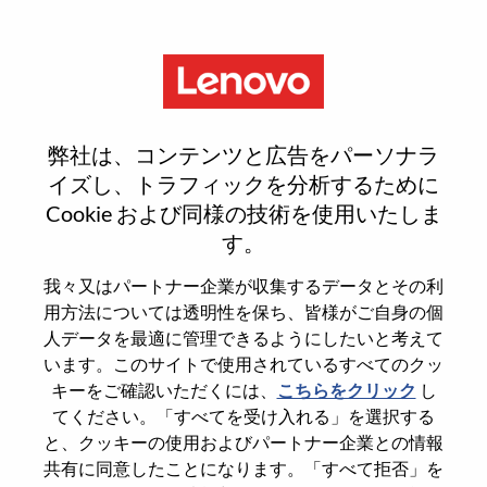
Menu
HVAC/Water Cooling Service
弊社は、コンテンツと広告をパーソナラ
Engineer
イズし、トラフィックを分析するために
Cookie および同様の技術を使用いたしま
す。
我々又はパートナー企業が収集するデータとその利
用方法については透明性を保ち、皆様がご自身の個
General Information
人データを最適に管理できるようにしたいと考えて
います。このサイトで使用されているすべてのクッ
Req #
100017158
キーをご確認いただくには、
こちらをクリック
し
てください。「すべてを受け入れる」を選択する
Career Area
Services
と、クッキーの使用およびパートナー企業との情報
Country/Region
United Kingdom
共有に同意したことになります。「すべて拒否」を