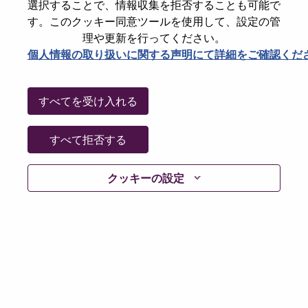
State
Hampshire
選択することで、情報収集を拒否することも可能で
す。このクッキー同意ツールを使用して、設定の管
City
Farnborough
理や更新を行ってください。
Date:
月曜日, 6月 1, 2026
個人情報の取り扱いに関する声明にて詳細をご確認くだ
Additional Locations
:
* United Kingdom
すべてを受け入れる
Why Work at Lenovo
すべて拒否する
We are Lenovo. We do what we say. We own what we do.
クッキーの設定
We WOW our customers.
Lenovo is a US$83 billion revenue global technology
powerhouse, ranked #153 in the Fortune Global 500, and
serving millions of customers every day in 180 markets.
Focused on a bold vision to deliver Smarter Technology
for All, Lenovo has built on its success as the world’s
largest PC company with a full-stack portfolio of AI-