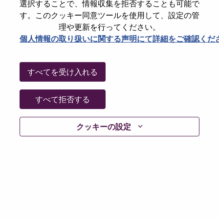
State
North Carolina
選択することで、情報収集を拒否することも可能で
す。このクッキー同意ツールを使用して、設定の管
City
Morrisville
理や更新を行ってください。
Date:
火曜日, 5月 12, 2026
個人情報の取り扱いに関する声明にて詳細をご確認くだ
Working Time:
Full-time
Additional Locations
:
すべてを受け入れる
* United States of America - North Carolina - Morrisville
すべて拒否する
Why Work at Lenovo
クッキーの設定
We are Lenovo. We do what we say. We own what we do.
We WOW our customers.
Lenovo is a US$83 billion revenue global technology
powerhouse, ranked #153 in the Fortune Global 500, and
serving millions of customers every day in 180 markets.
Focused on a bold vision to deliver Smarter Technology
for All, Lenovo has built on its success as the world’s