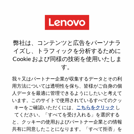
Menu
Executive Director, Technical
弊社は、コンテンツと広告をパーソナラ
Product Operations
イズし、トラフィックを分析するために
Cookie および同様の技術を使用いたしま
す。
我々又はパートナー企業が収集するデータとその利
用方法については透明性を保ち、皆様がご自身の個
General Information
人データを最適に管理できるようにしたいと考えて
います。このサイトで使用されているすべてのクッ
Req #
WD00098638
キーをご確認いただくには、
こちらをクリック
し
てください。「すべてを受け入れる」を選択する
Career Area
Artificial Intelligence
と、クッキーの使用およびパートナー企業との情報
Country/Region
United States of America
共有に同意したことになります。「すべて拒否」を