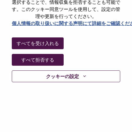
選択することで、情報収集を拒否することも可能で
Date:
金曜日, 5月 29, 2026
す。このクッキー同意ツールを使用して、設定の管
Working Time:
Full-time
理や更新を行ってください。
個人情報の取り扱いに関する声明にて詳細をご確認くだ
Additional Locations
:
* United States of America - Illinois - Chicago
すべてを受け入れる
Why Work at Lenovo
すべて拒否する
We are Lenovo. We do what we say. We own what we do.
We WOW our customers.
クッキーの設定
Lenovo is a US$83 billion revenue global technology
powerhouse, ranked #153 in the Fortune Global 500, and
serving millions of customers every day in 180 markets.
Focused on a bold vision to deliver Smarter Technology
for All, Lenovo has built on its success as the world’s
largest PC company with a full-stack portfolio of AI-
enabled, AI-ready, and AI-optimized devices (PCs,