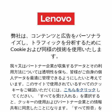
Menu
FP&A Specialist
弊社は、コンテンツと広告をパーソナラ
イズし、トラフィックを分析するために
Cookie および同様の技術を使用いたしま
す。
General Information
我々又はパートナー企業が収集するデータとその利
用方法については透明性を保ち、皆様がご自身の個
Req #
WD00098759
人データを最適に管理できるようにしたいと考えて
います。このサイトで使用されているすべてのクッ
Career Area
Accounting/Finance
キーをご確認いただくには、
こちらをクリック
し
Country/Region
United States of America
てください。「すべてを受け入れる」を選択する
State
Illinois
と、クッキーの使用およびパートナー企業との情報
共有に同意したことになります。「すべて拒否」を
City
Chicago