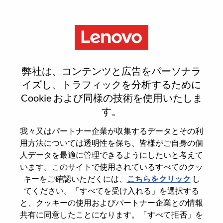
Menu
Facilities Analyst
弊社は、コンテンツと広告をパーソナラ
イズし、トラフィックを分析するために
Cookie および同様の技術を使用いたしま
す。
General Information
我々又はパートナー企業が収集するデータとその利
用方法については透明性を保ち、皆様がご自身の個
Req #
WD00099681
人データを最適に管理できるようにしたいと考えて
います。このサイトで使用されているすべてのクッ
Career Area
Administrative
キーをご確認いただくには、
こちらをクリック
し
Country/Region
United States of America
てください。「すべてを受け入れる」を選択する
State
North Carolina
と、クッキーの使用およびパートナー企業との情報
共有に同意したことになります。「すべて拒否」を
City
Whitsett