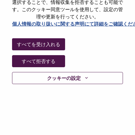
選択することで、情報収集を拒否することも可能で
Date:
月曜日, 6月 15, 2026
す。このクッキー同意ツールを使用して、設定の管
Working Time:
Full-time
理や更新を行ってください。
個人情報の取り扱いに関する声明にて詳細をご確認くだ
Additional Locations
:
* United States of America - North Carolina - Whitsett
すべてを受け入れる
Why Work at Lenovo
すべて拒否する
We are Lenovo. We do what we say. We own what we do.
We WOW our customers.
クッキーの設定
Lenovo is a US$83 billion revenue global technology
powerhouse, ranked #153 in the Fortune Global 500, and
serving millions of customers every day in 180 markets.
Focused on a bold vision to deliver Smarter Technology
for All, Lenovo has built on its success as the world’s
largest PC company with a full-stack portfolio of AI-
enabled, AI-ready, and AI-optimized devices (PCs,