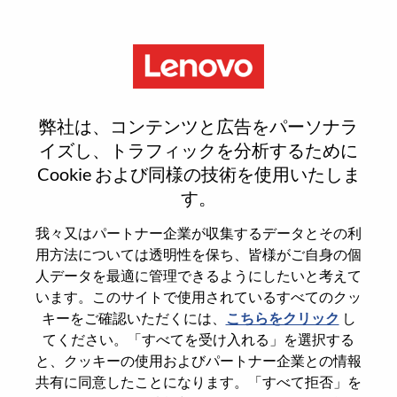
Menu
Field Account Executive - Mid
弊社は、コンテンツと広告をパーソナラ
Atlantic
イズし、トラフィックを分析するために
Cookie および同様の技術を使用いたしま
す。
我々又はパートナー企業が収集するデータとその利
用方法については透明性を保ち、皆様がご自身の個
General Information
人データを最適に管理できるようにしたいと考えて
います。このサイトで使用されているすべてのクッ
Req #
WD00100980
キーをご確認いただくには、
こちらをクリック
し
てください。「すべてを受け入れる」を選択する
Career Area
Sales
と、クッキーの使用およびパートナー企業との情報
Country/Region
United States of America
共有に同意したことになります。「すべて拒否」を