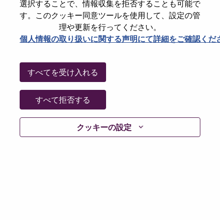
State
North Carolina
選択することで、情報収集を拒否することも可能で
す。このクッキー同意ツールを使用して、設定の管
City
Morrisville
理や更新を行ってください。
Date:
水曜日, 7月 8, 2026
個人情報の取り扱いに関する声明にて詳細をご確認くだ
Working Time:
Full-time
Additional Locations
:
すべてを受け入れる
* United States of America - New Jersey
* United States of America - New York
* United States of America - Pennsylvania
すべて拒否する
* United States of America - Virginia
クッキーの設定
Why Work at Lenovo
We are Lenovo. We do what we say. We own what we do.
We WOW our customers.
Lenovo is a US$83 billion revenue global technology
powerhouse, ranked #153 in the Fortune Global 500, and