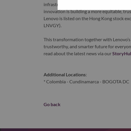
infrastructure), software, solutions, and s
innovation is building a more equitable, tr
Lenovo is listed on the Hong Kong stock e
LNVGY).
This transformation together with Lenovo’s 
trustworthy, and smarter future for everyon
read about the latest news via our
StoryHu
Additional Locations
:
* Colombia - Cundinamarca - BOGOTA DC
Go back