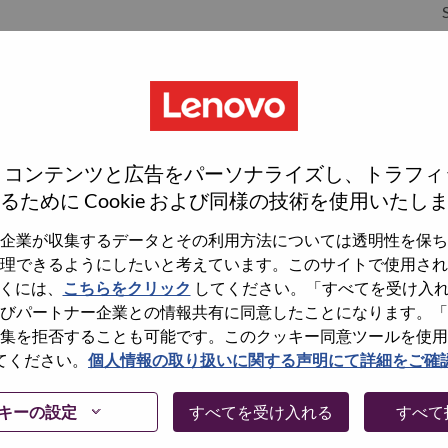
S
S
、コンテンツと広告をパーソナライズし、トラフィ
るために Cookie および同様の技術を使用いたし
企業が収集するデータとその利用方法については透明性を保ち
理できるようにしたいと考えています。このサイトで使用され
くには、
こちらをクリック
してください。「すべてを受け入
wn what we do. We WOW our customers.
びパートナー企業との情報共有に同意したことになります。「
集を拒否することも可能です。このクッキー同意ツールを使用
echnology powerhouse, ranked #153 in the Fortune Global
てください。
個人情報の取り扱いに関する声明にて詳細をご確
 day in 180 markets. Focused on a bold vision to deliver
 on its success as the world’s largest PC company with a full-
キーの設定
すべてを受け入れる
すべて
d AI-optimized devices (PCs, workstations, smartphones,
edge, high performance computing and software defined