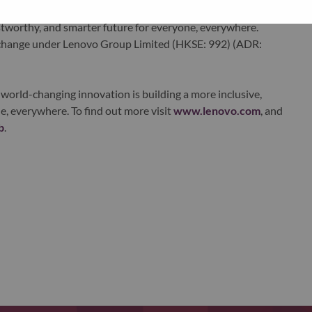
ervices. Lenovo’s continued investment in world-changing
ustworthy, and smarter future for everyone, everywhere.
xchange under Lenovo Group Limited (HKSE: 992) (ADR:
world-changing innovation is building a more inclusive,
e, everywhere. To find out more visit
www.lenovo.com
, and
b
.