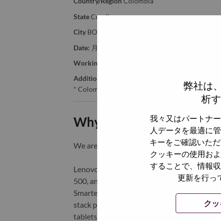
Country/Region
Colombia
State
Cundinamarca
City
BOGOTA DC
Date:
月曜日, 6月 1, 2026
Working Time:
Full-time
Additional Locations
:
弊社は
* Colombia - Cundinamarca - BOGOTA DC
析す
我々又はパートナー
Why Work at Lenovo
人データを最適に管
キーをご確認いただ
We are Lenovo. We do what we say. We o
クッキーの使用およ
することで、情報収
Lenovo is a US$83 billion revenue global t
更新を行っ
500, and serving millions of customers every
Smarter Technology for All, Lenovo has built
クッ
stack portfolio of AI-enabled, AI-ready, an
tablets), infrastructure (server, storage, 