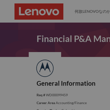
何故LENOVOなの
Financial P&A Ma
General Information
Req #
WD00099459
Career Area
Accounting/Finance