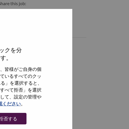
hare this job:
hare Financial P&A Manager with LinkedIn
Share Financial P&A Manager with a friend via e-mail
Similar jobs
全てを見る
ックを分
ます。
、皆様がご自身の個
ているすべてのクッ
れる」を選択すると、
すべて拒否」を選択
して、設定の管理や
認ください
。
拒否する