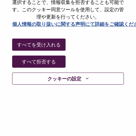
State
São Paulo
選択することで、情報収集を拒否することも可能で
す。このクッキー同意ツールを使用して、設定の管
City
Sao Paulo
理や更新を行ってください。
Date:
金曜日, 6月 5, 2026
個人情報の取り扱いに関する声明にて詳細をご確認くだ
Working Time:
Full-time
Additional Locations
:
すべてを受け入れる
* Brazil - São Paulo - São Paulo
* Brazil - São Paulo - Sao Paulo
すべて拒否する
Why Work at Lenovo
クッキーの設定
We are Lenovo. We do what we say. We own what we do.
We WOW our customers.
Lenovo is a US$83 billion revenue global technology
powerhouse, ranked #153 in the Fortune Global 500, and
serving millions of customers every day in 180 markets.
Focused on a bold vision to deliver Smarter Technology