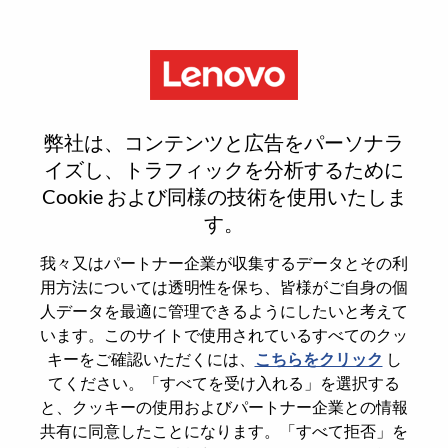
Menu
Gerente DeMarketing B2B,
弊社は、コンテンツと広告をパーソナラ
Brasil
イズし、トラフィックを分析するために
Cookie および同様の技術を使用いたしま
す。
我々又はパートナー企業が収集するデータとその利
用方法については透明性を保ち、皆様がご自身の個
General Information
人データを最適に管理できるようにしたいと考えて
います。このサイトで使用されているすべてのクッ
Req #
WD00099682
キーをご確認いただくには、
こちらをクリック
し
てください。「すべてを受け入れる」を選択する
Career Area
Marketing
と、クッキーの使用およびパートナー企業との情報
Country/Region
Brazil
共有に同意したことになります。「すべて拒否」を