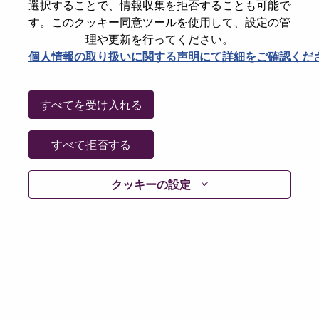
選択することで、情報収集を拒否することも可能で
Date:
水曜日, 7月 8, 2026
す。このクッキー同意ツールを使用して、設定の管
Working Time:
Part-time
理や更新を行ってください。
個人情報の取り扱いに関する声明にて詳細をご確認くだ
Additional Locations
:
* Mexico
すべてを受け入れる
Why Work at Lenovo
すべて拒否する
We are Lenovo. We do what we say. We own what we do.
We WOW our customers.
クッキーの設定
Lenovo is a US$83 billion revenue global technology
powerhouse, ranked #153 in the Fortune Global 500, and
serving millions of customers every day in 180 markets.
Focused on a bold vision to deliver Smarter Technology
for All, Lenovo has built on its success as the world’s
largest PC company with a full-stack portfolio of AI-
enabled, AI-ready, and AI-optimized devices (PCs,