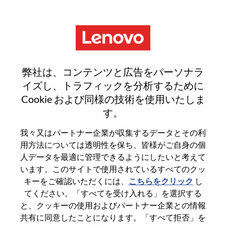
Menu
Becario De Soporte En Ventas
弊社は、コンテンツと広告をパーソナラ
イズし、トラフィックを分析するために
Cookie および同様の技術を使用いたしま
す。
General Information
我々又はパートナー企業が収集するデータとその利
用方法については透明性を保ち、皆様がご自身の個
Req #
WD00101771
人データを最適に管理できるようにしたいと考えて
います。このサイトで使用されているすべてのクッ
Career Area
Administrative
キーをご確認いただくには、
こちらをクリック
し
Country/Region
Mexico
てください。「すべてを受け入れる」を選択する
State
Distrito Federal
と、クッキーの使用およびパートナー企業との情報
共有に同意したことになります。「すべて拒否」を
City
Mexico D.F.