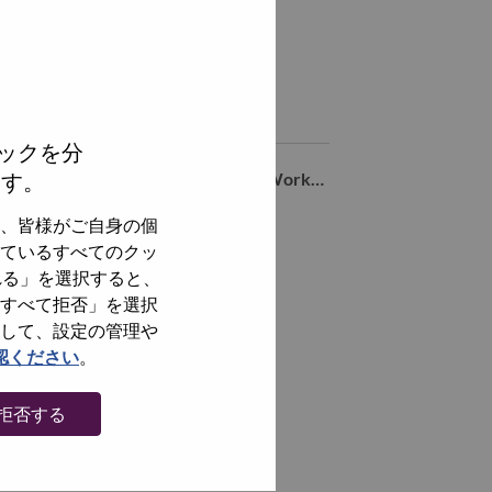
hare this job:
hare IT Services Professional – Itaú Account (Brazil) with LinkedI
Share IT Services Professional – Itaú Account (Brazil) with a 
Similar jobs
ックを分
ます。
LATAM Delivery Manager - Digital Workplace Solutions
Sao Paulo, São Paulo, Brazil,
、皆様がご自身の個
LA Storage TAM
ているすべてのクッ
Sao Paulo, São Paulo, Brazil,
れる」を選択すると、
すべて拒否」を選択
Coordenador de Projetos
して、設定の管理や
Sao Paulo, São Paulo, Brazil,
認ください
。
全てを見る
拒否する