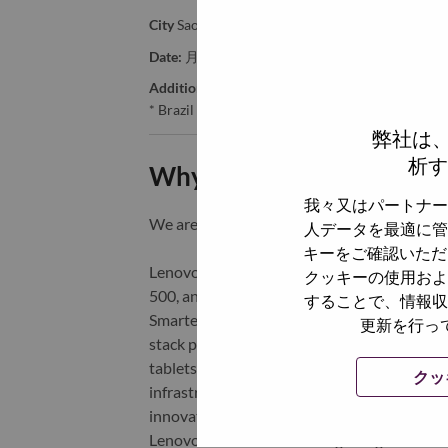
City
Sao Paulo
Date:
月曜日, 6月 8, 2026
Additional Locations
:
* Brazil
弊社は
析す
Why Work at Lenovo
我々又はパートナー
We are Lenovo. We do what we say. We o
人データを最適に管
キーをご確認いただ
Lenovo is a US$83 billion revenue global t
クッキーの使用およ
500, and serving millions of customers every
することで、情報収
Smarter Technology for All, Lenovo has built
更新を行っ
stack portfolio of AI-enabled, AI-ready, an
tablets), infrastructure (server, storage, 
クッ
infrastructure), software, solutions, and s
innovation is building a more equitable, tr
Lenovo is listed on the Hong Kong stock e