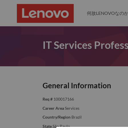
何故LENOVOなの
IT Services Profess
General Information
Req #
100017166
Career Area
Services
Country/Region
Brazil
State
São Paulo