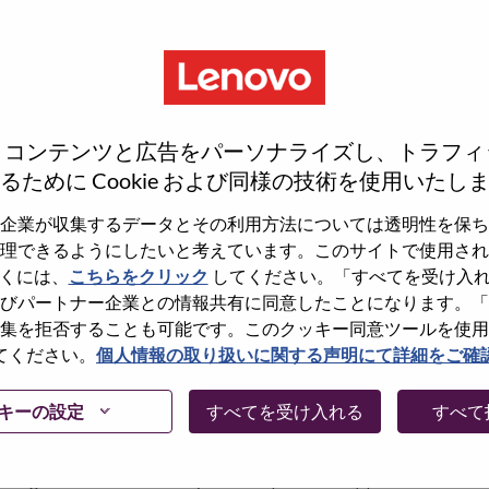
S
S
、コンテンツと広告をパーソナライズし、トラフィ
るために Cookie および同様の技術を使用いたし
企業が収集するデータとその利用方法については透明性を保ち
wn what we do. We WOW our customers.
理できるようにしたいと考えています。このサイトで使用され
くには、
こちらをクリック
してください。「すべてを受け入
echnology powerhouse, ranked #153 in the Fortune Global
びパートナー企業との情報共有に同意したことになります。「
 day in 180 markets. Focused on a bold vision to deliver
集を拒否することも可能です。このクッキー同意ツールを使用
 on its success as the world’s largest PC company with a full-
てください。
個人情報の取り扱いに関する声明にて詳細をご確
d AI-optimized devices (PCs, workstations, smartphones,
edge, high performance computing and software defined
キーの設定
すべてを受け入れる
すべて
ervices. Lenovo’s continued investment in world-changing
ustworthy, and smarter future for everyone, everywhere.
xchange under Lenovo Group Limited (HKSE: 992) (ADR: