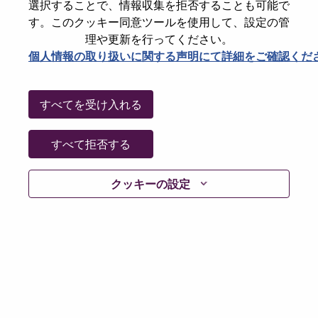
選択することで、情報収集を拒否することも可能で
Date:
木曜日, 6月 25, 2026
す。このクッキー同意ツールを使用して、設定の管
Working Time:
Full-time
理や更新を行ってください。
個人情報の取り扱いに関する声明にて詳細をご確認くだ
Additional Locations
:
* Slovakia
すべてを受け入れる
Why Work at Lenovo
すべて拒否する
We are Lenovo. We do what we say. We own what we do.
We WOW our customers.
クッキーの設定
Lenovo is a US$83 billion revenue global technology
powerhouse, ranked #153 in the Fortune Global 500, and
serving millions of customers every day in 180 markets.
Focused on a bold vision to deliver Smarter Technology
for All, Lenovo has built on its success as the world’s
largest PC company with a full-stack portfolio of AI-
enabled, AI-ready, and AI-optimized devices (PCs,