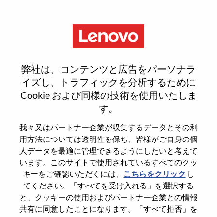
Menu
IT Site Operations Engineer
弊社は、コンテンツと広告をパーソナラ
イズし、トラフィックを分析するために
Cookie および同様の技術を使用いたしま
す。
General Information
我々又はパートナー企業が収集するデータとその利
用方法については透明性を保ち、皆様がご自身の個
Req #
WD00101167
人データを最適に管理できるようにしたいと考えて
います。このサイトで使用されているすべてのクッ
Career Area
Information Technology
キーをご確認いただくには、
こちらをクリック
し
Country/Region
Slovakia
てください。「すべてを受け入れる」を選択する
State
Bratislavský kraj
と、クッキーの使用およびパートナー企業との情報
共有に同意したことになります。「すべて拒否」を
City
Bratislava