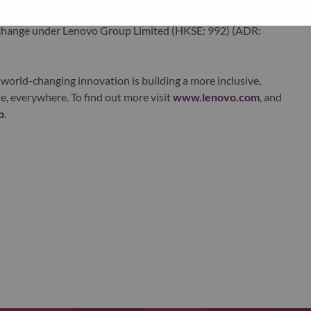
ustworthy, and smarter future for everyone, everywhere.
xchange under Lenovo Group Limited (HKSE: 992) (ADR:
world-changing innovation is building a more inclusive,
e, everywhere. To find out more visit
www.lenovo.com
, and
b
.