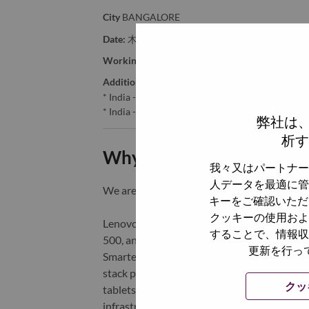
City
BANGALORE
Date:
木曜日, 4月 16, 2026
Working Time:
Full-time
Additional Locations
:
* India - Karnātaka - Bangalore
* India - Karnātaka - BANGALORE
弊社は
析す
Why Work at Lenovo
我々又はパートナー
人データを最適に管
We are Lenovo. We do what we say. We o
キーをご確認いただ
クッキーの使用およ
Lenovo is a US$83 billion revenue global t
することで、情報収
500, and serving millions of customers every
更新を行っ
Smarter Technology for All, Lenovo has built
stack portfolio of AI-enabled, AI-ready, an
クッ
tablets), infrastructure (server, storage, 
infrastructure), software, solutions, and s