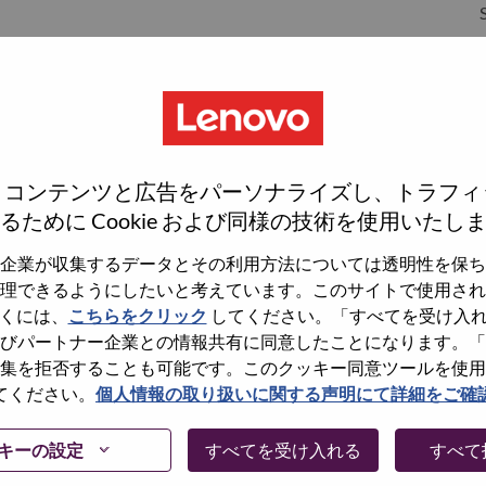
S
S
、コンテンツと広告をパーソナライズし、トラフィ
るために Cookie および同様の技術を使用いたし
企業が収集するデータとその利用方法については透明性を保ち
理できるようにしたいと考えています。このサイトで使用され
wn what we do. We WOW our customers.
くには、
こちらをクリック
してください。「すべてを受け入
びパートナー企業との情報共有に同意したことになります。「
echnology powerhouse, ranked #196 in the Fortune Global
集を拒否することも可能です。このクッキー同意ツールを使用
 day in 180 markets. Focused on a bold vision to deliver
てください。
個人情報の取り扱いに関する声明にて詳細をご確
 on its success as the world’s largest PC company with a full-
d AI-optimized devices (PCs, workstations, smartphones,
キーの設定
すべてを受け入れる
すべて
edge, high performance computing and software defined
ervices. Lenovo’s continued investment in world-changing