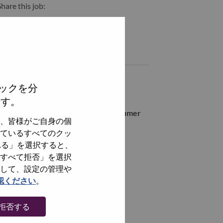
hare this job:
hare India Value Channel Specialist - Visual & Accessories with L
Share India Value Channel Specialist - Visual & Accessories w
Similar jobs
Inside Sales Representative
ックを分
BANGALORE, Karnataka, India,
ます。
AP Tablets Product Manager - Consumer
、皆様がご自身の個
BANGALORE, Karnataka, India,
ているすべてのクッ
れる」を選択すると、
Vertical Lead - RD
すべて拒否」を選択
BANGALORE, Karnataka, India,
して、設定の管理や
Sr Inside Sales Representative
認ください
。
BANGALORE, Karnataka, India,
拒否する
全てを見る