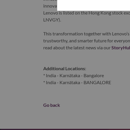
innovation is building a more equitable, tr
Lenovo is listed on the Hong Kong stock e
LNVGY).
This transformation together with Lenovo’s 
trustworthy, and smarter future for everyon
read about the latest news via our
StoryHu
Additional Locations
:
* India - Karnātaka - Bangalore
* India - Karnātaka - BANGALORE
Go back