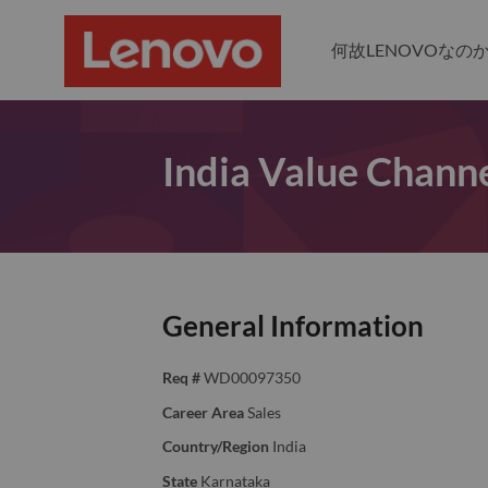
何故LENOVOなの
India Value Channe
General Information
Req #
WD00097350
Career Area
Sales
Country/Region
India
State
Karnataka