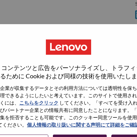
S
S
eles
ncisco
go
e
、コンテンツと広告をパーソナライズし、トラフィ
るために Cookie および同様の技術を使用いたし
企業が収集するデータとその利用方法については透明性を保ち
理できるようにしたいと考えています。このサイトで使用され
wn what we do. We WOW our customers.
くには、
こちらをクリック
してください。「すべてを受け入
びパートナー企業との情報共有に同意したことになります。「
echnology powerhouse, ranked #196 in the Fortune Global
集を拒否することも可能です。このクッキー同意ツールを使用
 day in 180 markets. Focused on a bold vision to deliver
てください。
個人情報の取り扱いに関する声明にて詳細をご確
 on its success as the world’s largest PC company with a full-
d AI-optimized devices (PCs, workstations, smartphones,