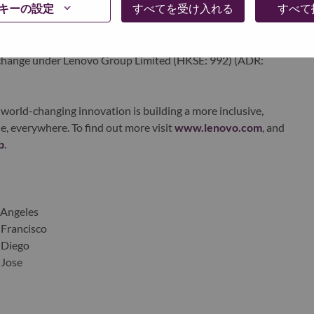
キーの設定
すべてを受け入れる
すべて
edge, high performance computing and software defined
ervices. Lenovo’s continued investment in world-changing
ustworthy, and smarter future for everyone, everywhere.
xchange under Lenovo Group Limited (HKSE: 992) (ADR:
world-changing innovation is building a more inclusive,
e, everywhere. To find out more visit
www.lenovo.com
, and
b
.
s Angeles
 Francisco
n Diego
 Jose