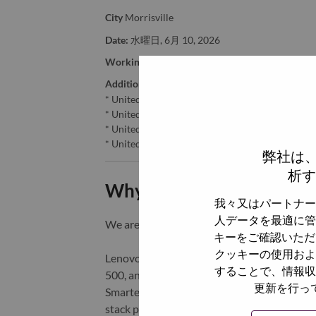
City
Morrisville
Date:
水曜日, 6月 10, 2026
Working Time:
Full-time
Additional Locations
:
* United States of America - California - Los Ang
* United States of America - California - San Fra
* United States of America - California - San Die
* United States of America - California - San Jos
弊社は
析す
Why Work at Lenovo
我々又はパートナー
人データを最適に管
We are Lenovo. We do what we say. We o
キーをご確認いただ
クッキーの使用およ
Lenovo is a US$83 billion revenue global t
することで、情報収
500, and serving millions of customers every
更新を行っ
Smarter Technology for All, Lenovo has built
stack portfolio of AI-enabled, AI-ready, an