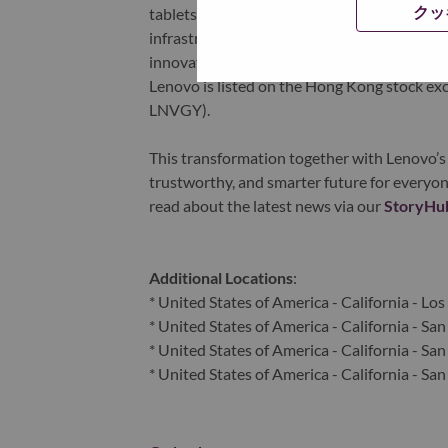
クッ
tablets), infrastructure (server, storage, 
infrastructure), software, solutions, and s
innovation is building a more equitable, tr
Lenovo is listed on the Hong Kong stock e
LNVGY).
This transformation together with Lenovo’s 
trustworthy, and smarter future for everyon
read about the latest news via our
StoryHu
Additional Locations
:
* United States of America - California - Lo
* United States of America - California - San
* United States of America - California - Sa
* United States of America - California - San