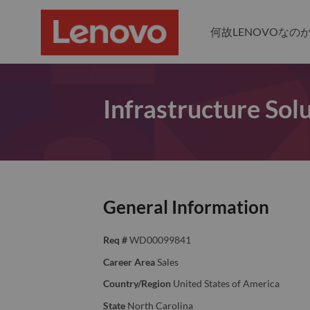
何故LENOVOなの
Infrastructure Sol
General Information
Req #
WD00099841
Career Area
Sales
Country/Region
United States of America
State
North Carolina