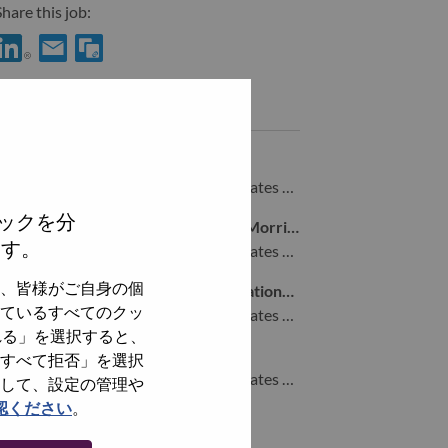
hare this job:
hare Infrastructure Solutions Group - Sr Solution Architect Bay A
Share Infrastructure Solutions Group - Sr Solution Architect 
Similar jobs
Solution Architect East Coast
Morrisville, North Carolina, United States of America,
ックを分
Sr Inside Account Representative - Morrisville, NC
ます。
Morrisville, North Carolina, United States of America,
、皆様がご自身の個
Senior Manager of Strategy & Operations for Digital Commerce (Remote)
ているすべてのクッ
Morrisville, North Carolina, United States of America,
れる」を選択すると、
Data Storage Solutions Architect
すべて拒否」を選択
Morrisville, North Carolina, United States of America,
して、設定の管理や
認ください
。
全てを見る