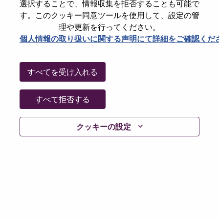
State
North Carolina
選択することで、情報収集を拒否することも可能で
す。このクッキー同意ツールを使用して、設定の管
City
Morrisville
理や更新を行ってください。
Date:
木曜日, 6月 11, 2026
個人情報の取り扱いに関する声明にて詳細をご確認くだ
Working Time:
Full-time
Additional Locations
:
すべてを受け入れる
* United States of America - North Carolina - Morrisville
すべて拒否する
Why Work at Lenovo
クッキーの設定
We are Lenovo. We do what we say. We own what we do.
We WOW our customers.
Lenovo is a US$83 billion revenue global technology
powerhouse, ranked #196 in the Fortune Global 500, and
serving millions of customers every day in 180 markets.
Focused on a bold vision to deliver Smarter Technology
for All, Lenovo has built on its success as the world’s