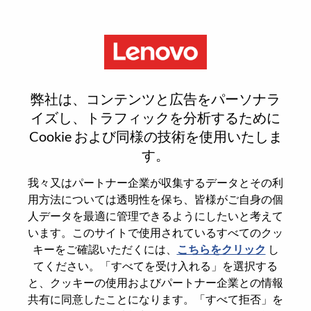
Menu
Inside Public Sector
弊社は、コンテンツと広告をパーソナラ
Workstation Specialist
イズし、トラフィックを分析するために
Cookie および同様の技術を使用いたしま
す。
我々又はパートナー企業が収集するデータとその利
用方法については透明性を保ち、皆様がご自身の個
General Information
人データを最適に管理できるようにしたいと考えて
います。このサイトで使用されているすべてのクッ
Req #
WD00100797
キーをご確認いただくには、
こちらをクリック
し
てください。「すべてを受け入れる」を選択する
Career Area
Sales
と、クッキーの使用およびパートナー企業との情報
Country/Region
United States of America
共有に同意したことになります。「すべて拒否」を