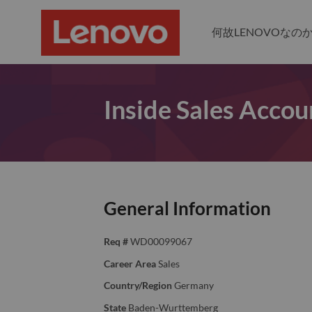
何故LENOVOなの
Inside Sales Acco
General Information
Req #
WD00099067
Career Area
Sales
Country/Region
Germany
State
Baden-Wurttemberg