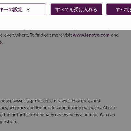
xchange under Lenovo Group Limited (HKSE: 992) (ADR:
キーの設定
すべてを受け入れる
すべて
world-changing innovation is building a more inclusive,
e, everywhere. To find out more visit
www.lenovo.com
, and
b
.
r processes (e.g. online interviews recordings and
ciency, accuracy and for our documentation purposes. AI can
at the outputs are manually reviewed by a human. You can
question.