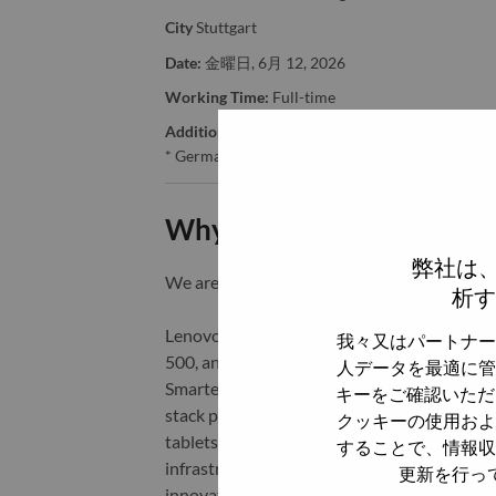
City
Stuttgart
Date:
金曜日, 6月 12, 2026
Working Time:
Full-time
Additional Locations
:
* Germany
Why Work at Lenovo
弊社は
We are Lenovo. We do what we say. We o
析す
Lenovo is a US$83 billion revenue global t
我々又はパートナー
500, and serving millions of customers every
人データを最適に管
Smarter Technology for All, Lenovo has built
キーをご確認いただ
stack portfolio of AI-enabled, AI-ready, an
クッキーの使用およ
tablets), infrastructure (server, storage, 
することで、情報収
infrastructure), software, solutions, and s
更新を行っ
innovation is building a more equitable, tr