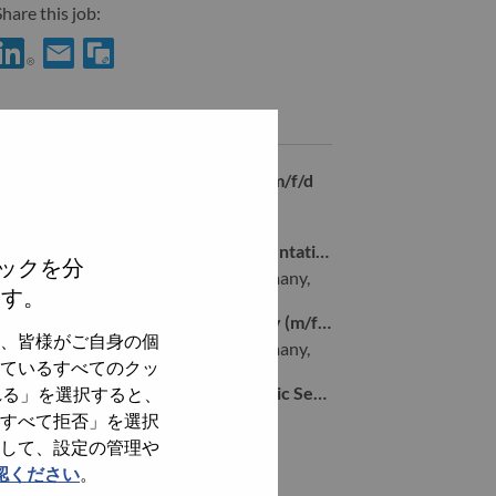
hare this job:
hare Inside Sales Account Manager Mid Market m/f/d with Linke
Share Inside Sales Account Manager Mid Market m/f/d with a
Similar jobs
Technical Sales Solutions Architect m/f/d
Stuttgart, Germany,
Global Account Inside Sales Representative Germany (m/f/d)
ックを分
Stuttgart, Baden-Wurttemberg, Germany,
ます。
Data Center Solution Sales Germany (m/f/d)
、皆様がご自身の個
Stuttgart, Baden-Wurttemberg, Germany,
ているすべてのクッ
Senior Key Account Manager – Public Sector (South Germany) (m/f/d)
れる」を選択すると、
Stuttgart, Germany,
すべて拒否」を選択
して、設定の管理や
認ください
。
全てを見る