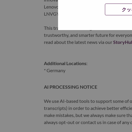
Lenovo is listed on the Hong Kong stock e
クッ
LNVGY).
This transformation together with Lenovo’s 
trustworthy, and smarter future for everyon
read about the latest news via our
StoryHu
Additional Locations
:
* Germany
AI PROCESSING NOTICE
We use AI-based tools to support some of ou
transcripts) in order to achieve better effi
make mistakes, but we always make sure th
always opt-out or contact us in case of any 