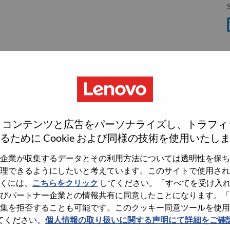
S
S
、コンテンツと広告をパーソナライズし、トラフィ
wn what we do. We WOW our customers.
るために Cookie および同様の技術を使用いたし
echnology powerhouse, ranked #153 in the Fortune Global
企業が収集するデータとその利用方法については透明性を保ち
 day in 180 markets. Focused on a bold vision to deliver
理できるようにしたいと考えています。このサイトで使用され
 on its success as the world’s largest PC company with a full-
くには、
こちらをクリック
してください。「すべてを受け入
d AI-optimized devices (PCs, workstations, smartphones,
びパートナー企業との情報共有に同意したことになります。「
edge, high performance computing and software defined
集を拒否することも可能です。このクッキー同意ツールを使用
ervices. Lenovo’s continued investment in world-changing
てください。
個人情報の取り扱いに関する声明にて詳細をご確
ustworthy, and smarter future for everyone, everywhere.