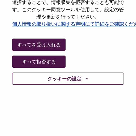
選択することで、情報収集を拒否することも可能で
Date:
火曜日, 7月 7, 2026
す。このクッキー同意ツールを使用して、設定の管
Working Time:
Full-time
理や更新を行ってください。
個人情報の取り扱いに関する声明にて詳細をご確認くだ
Additional Locations
:
* China - Beijing - 北京（Beijing）
すべてを受け入れる
Why Work at Lenovo
すべて拒否する
We are Lenovo. We do what we say. We own what we do.
We WOW our customers.
クッキーの設定
Lenovo is a US$83 billion revenue global technology
powerhouse, ranked #196 in the Fortune Global 500, and
serving millions of customers every day in 180 markets.
Focused on a bold vision to deliver Smarter Technology
for All, Lenovo has built on its success as the world’s
largest PC company with a full-stack portfolio of AI-
enabled, AI-ready, and AI-optimized devices (PCs,