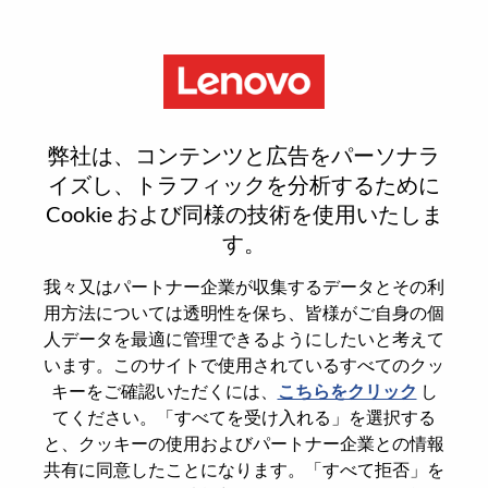
Menu
投资经理（硬科技方向）
弊社は、コンテンツと広告をパーソナラ
イズし、トラフィックを分析するために
Cookie および同様の技術を使用いたしま
す。
General Information
我々又はパートナー企業が収集するデータとその利
用方法については透明性を保ち、皆様がご自身の個
Req #
WD00101294
人データを最適に管理できるようにしたいと考えて
います。このサイトで使用されているすべてのクッ
Career Area
Accounting/Finance
キーをご確認いただくには、
こちらをクリック
し
Country/Region
China
てください。「すべてを受け入れる」を選択する
State
Beijing
と、クッキーの使用およびパートナー企業との情報
共有に同意したことになります。「すべて拒否」を
City
北京（Beijing）