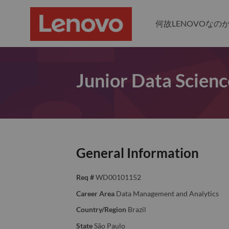
何故LENOVOなの
Junior Data Scienc
General Information
Req #
WD00101152
Career Area
Data Management and Analytics
Country/Region
Brazil
State
São Paulo