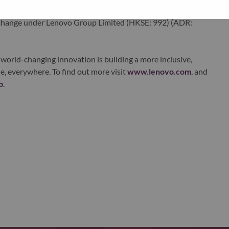
ustworthy, and smarter future for everyone, everywhere.
xchange under Lenovo Group Limited (HKSE: 992) (ADR:
world-changing innovation is building a more inclusive,
e, everywhere. To find out more visit
www.lenovo.com
, and
b
.