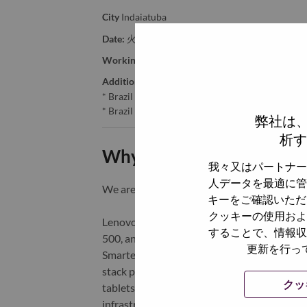
City
Indaiatuba
Date:
火曜日, 6月 23, 2026
Working Time:
Full-time
Additional Locations
:
* Brazil - São Paulo - Indaiatuba
* Brazil - São Paulo - Indaiatuba
弊社は
析す
Why Work at Lenovo
我々又はパートナー
人データを最適に管
We are Lenovo. We do what we say. We o
キーをご確認いただ
クッキーの使用およ
Lenovo is a US$83 billion revenue global t
することで、情報収
500, and serving millions of customers every
更新を行っ
Smarter Technology for All, Lenovo has built
stack portfolio of AI-enabled, AI-ready, an
クッ
tablets), infrastructure (server, storage, 
infrastructure), software, solutions, and s