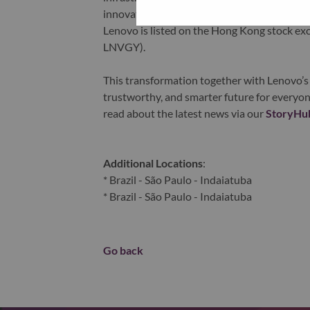
innovation is building a more equitable, tr
Lenovo is listed on the Hong Kong stock e
LNVGY).
This transformation together with Lenovo’s 
trustworthy, and smarter future for everyon
read about the latest news via our
StoryHu
Additional Locations
:
* Brazil - São Paulo - Indaiatuba
* Brazil - São Paulo - Indaiatuba
Go back