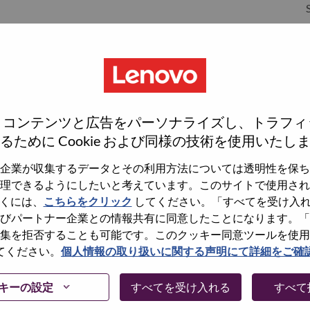
S
S
、コンテンツと広告をパーソナライズし、トラフィ
るために Cookie および同様の技術を使用いたし
企業が収集するデータとその利用方法については透明性を保ち
理できるようにしたいと考えています。このサイトで使用され
wn what we do. We WOW our customers.
くには、
こちらをクリック
してください。「すべてを受け入
びパートナー企業との情報共有に同意したことになります。「
echnology powerhouse, ranked #196 in the Fortune Global
集を拒否することも可能です。このクッキー同意ツールを使用
 day in 180 markets. Focused on a bold vision to deliver
てください。
個人情報の取り扱いに関する声明にて詳細をご確
 on its success as the world’s largest PC company with a full-
d AI-optimized devices (PCs, workstations, smartphones,
キーの設定
すべてを受け入れる
すべて
edge, high performance computing and software defined
ervices. Lenovo’s continued investment in world-changing