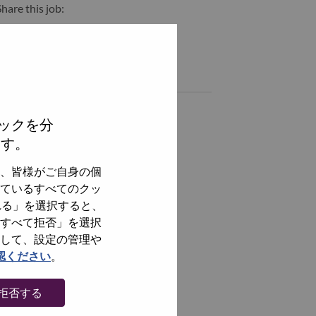
hare this job:
hare Junior Data Science Specialist with LinkedIn
Share Junior Data Science Specialist with a friend via e-mail
Similar jobs
Data Science specialist
ックを分
Indaiatuba, São Paulo, Brazil,
ます。
全てを見る
、皆様がご自身の個
ているすべてのクッ
れる」を選択すると、
すべて拒否」を選択
して、設定の管理や
認ください
。
拒否する