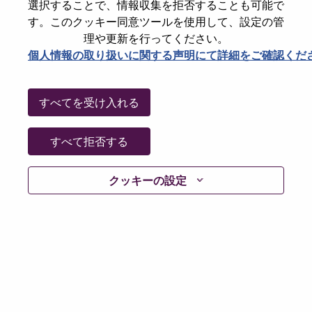
選択することで、情報収集を拒否することも可能で
Date:
水曜日, 6月 10, 2026
す。このクッキー同意ツールを使用して、設定の管
Working Time:
Full-time
理や更新を行ってください。
個人情報の取り扱いに関する声明にて詳細をご確認くだ
Additional Locations
:
* Brazil - São Paulo - São Paulo
* Brazil - São Paulo - Sao Paulo
すべてを受け入れる
Why Work at Lenovo
すべて拒否する
We are Lenovo. We do what we say. We own what we do.
クッキーの設定
We WOW our customers.
Lenovo is a US$83 billion revenue global technology
powerhouse, ranked #153 in the Fortune Global 500, and
serving millions of customers every day in 180 markets.
Focused on a bold vision to deliver Smarter Technology
for All, Lenovo has built on its success as the world’s
largest PC company with a full-stack portfolio of AI-