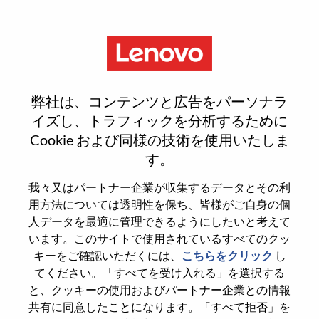
Menu
LA Storage TAM
弊社は、コンテンツと広告をパーソナラ
イズし、トラフィックを分析するために
Cookie および同様の技術を使用いたしま
す。
General Information
我々又はパートナー企業が収集するデータとその利
用方法については透明性を保ち、皆様がご自身の個
Req #
WD00100043
人データを最適に管理できるようにしたいと考えて
います。このサイトで使用されているすべてのクッ
Career Area
Services
キーをご確認いただくには、
こちらをクリック
し
Country/Region
Brazil
てください。「すべてを受け入れる」を選択する
State
São Paulo
と、クッキーの使用およびパートナー企業との情報
共有に同意したことになります。「すべて拒否」を
City
Sao Paulo