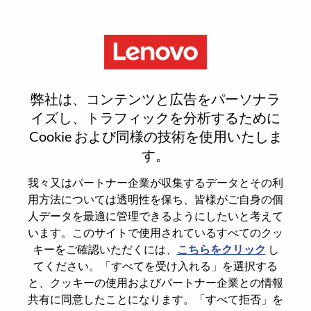
Menu
[LPS] Network Engineer
弊社は、コンテンツと広告をパーソナラ
イズし、トラフィックを分析するために
Cookie および同様の技術を使用いたしま
す。
General Information
我々又はパートナー企業が収集するデータとその利
用方法については透明性を保ち、皆様がご自身の個
Req #
WD00100126
人データを最適に管理できるようにしたいと考えて
います。このサイトで使用されているすべてのクッ
Career Area
Information Technology
キーをご確認いただくには、
こちらをクリック
し
Country/Region
Singapore
てください。「すべてを受け入れる」を選択する
State
Central Singapore
と、クッキーの使用およびパートナー企業との情報
共有に同意したことになります。「すべて拒否」を
City
SINGAPORE