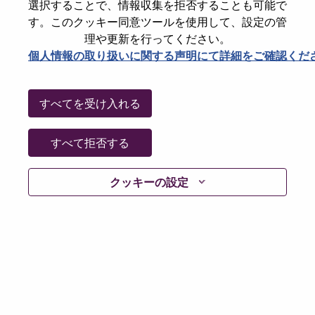
選択することで、情報収集を拒否することも可能で
Date:
金曜日, 6月 5, 2026
す。このクッキー同意ツールを使用して、設定の管
Working Time:
Full-time
理や更新を行ってください。
個人情報の取り扱いに関する声明にて詳細をご確認くだ
Additional Locations
:
* Singapore - Central Singapore - Singapore
* Singapore - Central Singapore - SINGAPORE
すべてを受け入れる
Why Work at Lenovo
すべて拒否する
We are Lenovo. We do what we say. We own what we do.
クッキーの設定
We WOW our customers.
Lenovo is a US$83 billion revenue global technology
powerhouse, ranked #153 in the Fortune Global 500, and
serving millions of customers every day in 180 markets.
Focused on a bold vision to deliver Smarter Technology
for All, Lenovo has built on its success as the world’s
largest PC company with a full-stack portfolio of AI-