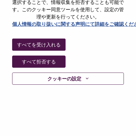
選択することで、情報収集を拒否することも可能で
Working Time:
Full-time
す。このクッキー同意ツールを使用して、設定の管
Additional Locations
:
理や更新を行ってください。
* Romania
個人情報の取り扱いに関する声明にて詳細をご確認くだ
Why Work at Lenovo
すべてを受け入れる
We are Lenovo. We do what we say. We own what we do.
すべて拒否する
We WOW our customers.
クッキーの設定
Lenovo is a US$83 billion revenue global technology
powerhouse, ranked #153 in the Fortune Global 500, and
serving millions of customers every day in 180 markets.
Focused on a bold vision to deliver Smarter Technology
for All, Lenovo has built on its success as the world’s
largest PC company with a full-stack portfolio of AI-
enabled, AI-ready, and AI-optimized devices (PCs,
workstations, smartphones, tablets), infrastructure