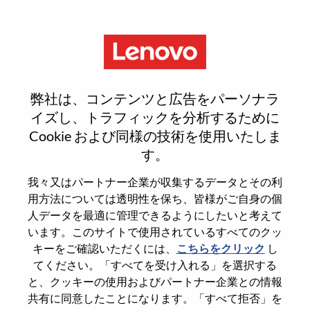
Menu
Senior Java Developer
弊社は、コンテンツと広告をパーソナラ
イズし、トラフィックを分析するために
Cookie および同様の技術を使用いたしま
す。
General Information
我々又はパートナー企業が収集するデータとその利
用方法については透明性を保ち、皆様がご自身の個
Req #
WD00099227
人データを最適に管理できるようにしたいと考えて
います。このサイトで使用されているすべてのクッ
Career Area
Software Engineering
キーをご確認いただくには、
こちらをクリック
し
Country/Region
Romania
てください。「すべてを受け入れる」を選択する
City
Bucharest
と、クッキーの使用およびパートナー企業との情報
共有に同意したことになります。「すべて拒否」を
Date:
木曜日, 5月 21, 2026