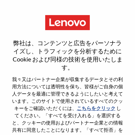
Menu
Manager, Sr. Researcher, Hybrid
弊社は、コンテンツと広告をパーソナラ
Cloud AI Security
イズし、トラフィックを分析するために
Cookie および同様の技術を使用いたしま
す。
我々又はパートナー企業が収集するデータとその利
用方法については透明性を保ち、皆様がご自身の個
General Information
人データを最適に管理できるようにしたいと考えて
います。このサイトで使用されているすべてのクッ
Req #
WD00101993
キーをご確認いただくには、
こちらをクリック
し
てください。「すべてを受け入れる」を選択する
Career Area
Research/Development
と、クッキーの使用およびパートナー企業との情報
Country/Region
Israel
共有に同意したことになります。「すべて拒否」を