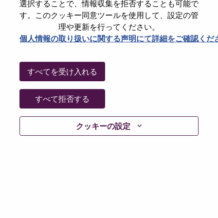
State
Tel Aviv District
選択することで、情報収集を拒否することも可能で
す。このクッキー同意ツールを使用して、設定の管
City
Tel Aviv-Yafo
理や更新を行ってください。
Date:
水曜日, 7月 8, 2026
個人情報の取り扱いに関する声明にて詳細をご確認くだ
Working Time:
Full-time
Additional Locations
:
すべてを受け入れる
* Israel
すべて拒否する
Why Work at Lenovo
クッキーの設定
We are Lenovo. We do what we say. We own what we do.
We WOW our customers.
Lenovo is a US$83 billion revenue global technology
powerhouse, ranked #153 in the Fortune Global 500, and
serving millions of customers every day in 180 markets.
Focused on a bold vision to deliver Smarter Technology
for All, Lenovo has built on its success as the world’s