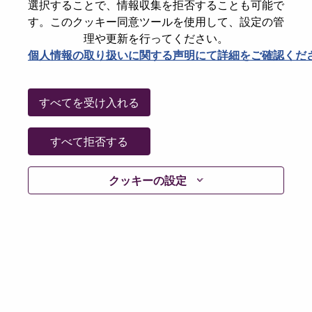
選択することで、情報収集を拒否することも可能で
Country/Region
Germany
す。このクッキー同意ツールを使用して、設定の管
State
North Rhine-Westphalia
理や更新を行ってください。
個人情報の取り扱いに関する声明にて詳細をご確認くだ
City
Essen
Date:
水曜日, 7月 1, 2026
Working Time:
Full-time
すべてを受け入れる
Additional Locations
:
* Germany - Baden-Württemberg - Stuttgart
すべて拒否する
クッキーの設定
Why Work at Lenovo
We are Lenovo. We do what we say. We own what we do.
We WOW our customers.
Lenovo is a US$83 billion revenue global technology
powerhouse, ranked #153 in the Fortune Global 500, and
serving millions of customers every day in 180 markets.