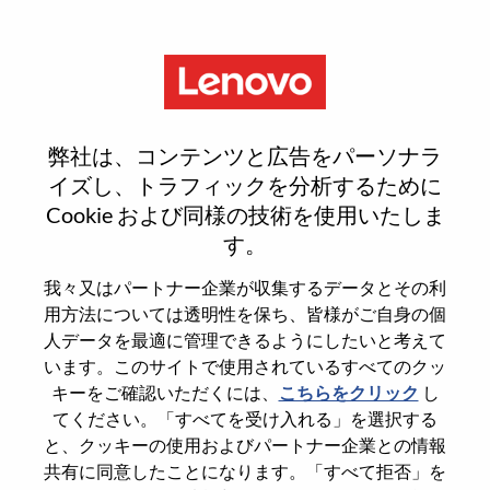
Menu
Channel & Retail Marketing
弊社は、コンテンツと広告をパーソナラ
Manager M/f/d – Germany,
イズし、トラフィックを分析するために
Cookie および同様の技術を使用いたしま
Austria, Switzerland
す。
我々又はパートナー企業が収集するデータとその利
用方法については透明性を保ち、皆様がご自身の個
人データを最適に管理できるようにしたいと考えて
います。このサイトで使用されているすべてのクッ
General Information
キーをご確認いただくには、
こちらをクリック
し
てください。「すべてを受け入れる」を選択する
Req #
100017312
と、クッキーの使用およびパートナー企業との情報
共有に同意したことになります。「すべて拒否」を
Career Area
Marketing