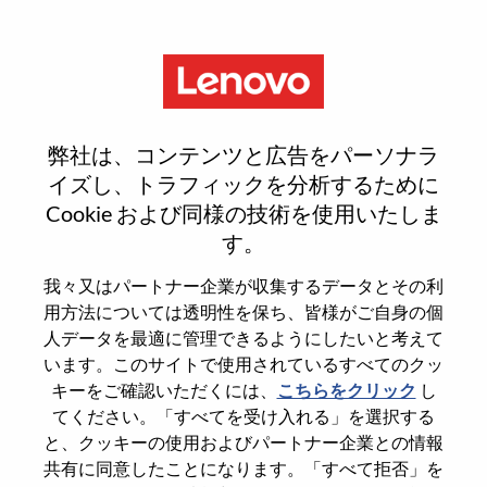
Menu
Sr. Mechanical Engineer, Server
弊社は、コンテンツと広告をパーソナラ
Design
イズし、トラフィックを分析するために
Cookie および同様の技術を使用いたしま
す。
我々又はパートナー企業が収集するデータとその利
用方法については透明性を保ち、皆様がご自身の個
General Information
人データを最適に管理できるようにしたいと考えて
います。このサイトで使用されているすべてのクッ
Req #
WD00101105
キーをご確認いただくには、
こちらをクリック
し
てください。「すべてを受け入れる」を選択する
Career Area
Hardware Engineering
と、クッキーの使用およびパートナー企業との情報
Country/Region
United States of America
共有に同意したことになります。「すべて拒否」を