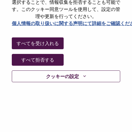
State
North Carolina
選択することで、情報収集を拒否することも可能で
す。このクッキー同意ツールを使用して、設定の管
City
Morrisville
理や更新を行ってください。
Date:
火曜日, 6月 30, 2026
個人情報の取り扱いに関する声明にて詳細をご確認くだ
Working Time:
Full-time
Additional Locations
:
すべてを受け入れる
* United States of America - North Carolina - Morrisville
すべて拒否する
Why Work at Lenovo
クッキーの設定
We are Lenovo. We do what we say. We own what we do.
We WOW our customers.
Lenovo is a US$83 billion revenue global technology
powerhouse, ranked #196 in the Fortune Global 500, and
serving millions of customers every day in 180 markets.
Focused on a bold vision to deliver Smarter Technology
for All, Lenovo has built on its success as the world’s