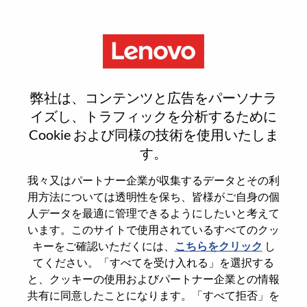
Menu
PR And Communications
弊社は、コンテンツと広告をパーソナラ
Manager
イズし、トラフィックを分析するために
Cookie および同様の技術を使用いたしま
す。
我々又はパートナー企業が収集するデータとその利
用方法については透明性を保ち、皆様がご自身の個
General Information
人データを最適に管理できるようにしたいと考えて
います。このサイトで使用されているすべてのクッ
Req #
WD00101768
キーをご確認いただくには、
こちらをクリック
し
てください。「すべてを受け入れる」を選択する
Career Area
Marketing
と、クッキーの使用およびパートナー企業との情報
Country/Region
Hong Kong
共有に同意したことになります。「すべて拒否」を