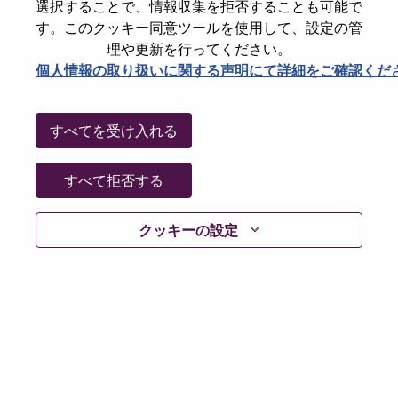
City
Hong Kong
選択することで、情報収集を拒否することも可能で
す。このクッキー同意ツールを使用して、設定の管
Date:
金曜日, 7月 3, 2026
理や更新を行ってください。
Working Time:
Full-time
個人情報の取り扱いに関する声明にて詳細をご確認くだ
Additional Locations
:
* Hong Kong
すべてを受け入れる
Why Work at Lenovo
すべて拒否する
We are Lenovo. We do what we say. We own what we do.
クッキーの設定
We WOW our customers.
Lenovo is a US$83 billion revenue global technology
powerhouse, ranked #153 in the Fortune Global 500, and
serving millions of customers every day in 180 markets.
Focused on a bold vision to deliver Smarter Technology
for All, Lenovo has built on its success as the world’s
largest PC company with a full-stack portfolio of AI-