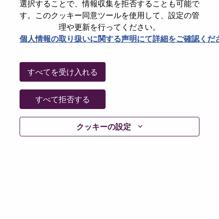
選択することで、情報収集を拒否することも可能で
Date:
月曜日, 6月 15, 2026
す。このクッキー同意ツールを使用して、設定の管
Additional Locations
:
理や更新を行ってください。
* China
個人情報の取り扱いに関する声明にて詳細をご確認くだ
Why Work at Lenovo
すべてを受け入れる
We are Lenovo. We do what we say. We own what we do.
すべて拒否する
We WOW our customers.
クッキーの設定
Lenovo is a US$83 billion revenue global technology
powerhouse, ranked #196 in the Fortune Global 500, and
serving millions of customers every day in 180 markets.
Focused on a bold vision to deliver Smarter Technology
for All, Lenovo has built on its success as the world’s
largest PC company with a full-stack portfolio of AI-
enabled, AI-ready, and AI-optimized devices (PCs,
workstations, smartphones, tablets), infrastructure