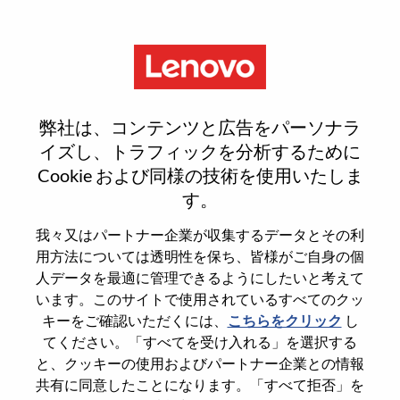
Menu
Jave Engineer
弊社は、コンテンツと広告をパーソナラ
イズし、トラフィックを分析するために
Cookie および同様の技術を使用いたしま
す。
General Information
我々又はパートナー企業が収集するデータとその利
用方法については透明性を保ち、皆様がご自身の個
Req #
100017184
人データを最適に管理できるようにしたいと考えて
います。このサイトで使用されているすべてのクッ
Career Area
Software Engineering
キーをご確認いただくには、
こちらをクリック
し
Country/Region
China
てください。「すべてを受け入れる」を選択する
State
Tianjin
と、クッキーの使用およびパートナー企業との情報
共有に同意したことになります。「すべて拒否」を
City
天津（Tianjin）