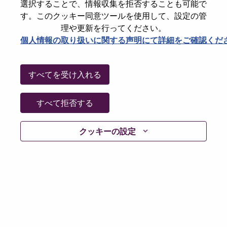
State
Guangdong
選択することで、情報収集を拒否することも可能で
す。このクッキー同意ツールを使用して、設定の管
City
深圳（Shenzhen）
理や更新を行ってください。
Date:
月曜日, 5月 18, 2026
個人情報の取り扱いに関する声明にて詳細をご確認くだ
Additional Locations
:
* China
すべてを受け入れる
Why Work at Lenovo
すべて拒否する
We are Lenovo. We do what we say. We own what we do.
クッキーの設定
We WOW our customers.
Lenovo is a US$83 billion revenue global technology
powerhouse, ranked #196 in the Fortune Global 500, and
serving millions of customers every day in 180 markets.
Focused on a bold vision to deliver Smarter Technology
for All, Lenovo has built on its success as the world’s
largest PC company with a full-stack portfolio of AI-