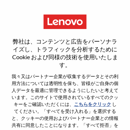
Menu
售后服务供应链AI转型流程重塑
弊社は、コンテンツと広告をパーソナラ
专家-计划端
イズし、トラフィックを分析するために
Cookie および同様の技術を使用いたしま
す。
我々又はパートナー企業が収集するデータとその利
用方法については透明性を保ち、皆様がご自身の個
General Information
人データを最適に管理できるようにしたいと考えて
います。このサイトで使用されているすべてのクッ
Req #
100016978
キーをご確認いただくには、
こちらをクリック
し
てください。「すべてを受け入れる」を選択する
Career Area
Strategy and Operations
と、クッキーの使用およびパートナー企業との情報
Country/Region
China
共有に同意したことになります。「すべて拒否」を