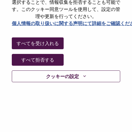
選択することで、情報収集を拒否することも可能で
Date:
金曜日, 6月 26, 2026
す。このクッキー同意ツールを使用して、設定の管
Additional Locations
:
理や更新を行ってください。
* Spain
個人情報の取り扱いに関する声明にて詳細をご確認くだ
Why Work at Lenovo
すべてを受け入れる
We are Lenovo. We do what we say. We own what we do.
すべて拒否する
We WOW our customers.
クッキーの設定
Lenovo is a US$83 billion revenue global technology
powerhouse, ranked #153 in the Fortune Global 500, and
serving millions of customers every day in 180 markets.
Focused on a bold vision to deliver Smarter Technology
for All, Lenovo has built on its success as the world’s
largest PC company with a full-stack portfolio of AI-
enabled, AI-ready, and AI-optimized devices (PCs,
workstations, smartphones, tablets), infrastructure