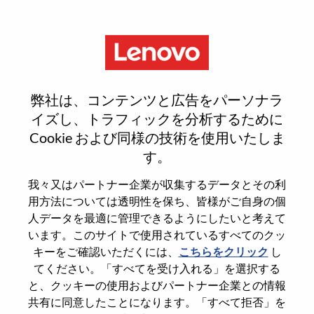
Menu
Channel Seller
弊社は、コンテンツと広告をパーソナラ
イズし、トラフィックを分析するために
Cookie および同様の技術を使用いたしま
す。
General Information
我々又はパートナー企業が収集するデータとその利
用方法については透明性を保ち、皆様がご自身の個
Req #
100017266
人データを最適に管理できるようにしたいと考えて
います。このサイトで使用されているすべてのクッ
Career Area
Sales
キーをご確認いただくには、
こちらをクリック
し
Country/Region
Spain
てください。「すべてを受け入れる」を選択する
State
Madrid
と、クッキーの使用およびパートナー企業との情報
共有に同意したことになります。「すべて拒否」を
City
Madrid