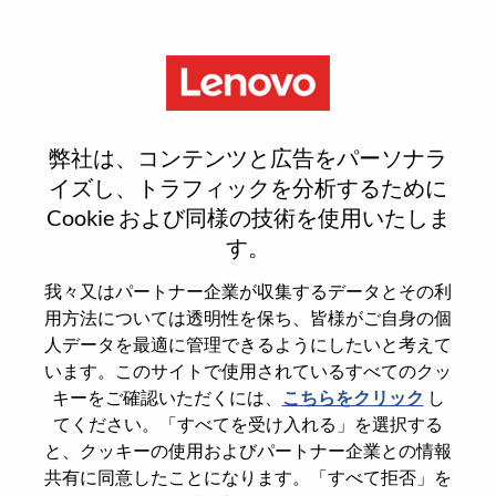
Menu
ISG Sales Specialist
弊社は、コンテンツと広告をパーソナラ
イズし、トラフィックを分析するために
Cookie および同様の技術を使用いたしま
す。
General Information
我々又はパートナー企業が収集するデータとその利
用方法については透明性を保ち、皆様がご自身の個
Req #
100017267
人データを最適に管理できるようにしたいと考えて
います。このサイトで使用されているすべてのクッ
Career Area
Sales
キーをご確認いただくには、
こちらをクリック
し
Country/Region
Sweden
てください。「すべてを受け入れる」を選択する
City
Solna
と、クッキーの使用およびパートナー企業との情報
共有に同意したことになります。「すべて拒否」を
Date:
金曜日, 6月 26, 2026