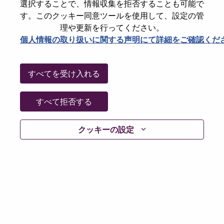
選択することで、情報収集を拒否することも可能で
Additional Locations
:
す。このクッキー同意ツールを使用して、設定の管
* Norway - Oslo - Oslo
理や更新を行ってください。
* Finland - Uusimaa - Helsinki
個人情報の取り扱いに関する声明にて詳細をご確認くだ
* Denmark - Hovedstaden - Copenhagen
すべてを受け入れる
Why Work at Lenovo
すべて拒否する
We are Lenovo. We do what we say. We own what we do.
We WOW our customers.
クッキーの設定
Lenovo is a US$83 billion revenue global technology
powerhouse, ranked #153 in the Fortune Global 500, and
serving millions of customers every day in 180 markets.
Focused on a bold vision to deliver Smarter Technology
for All, Lenovo has built on its success as the world’s
largest PC company with a full-stack portfolio of AI-
enabled, AI-ready, and AI-optimized devices (PCs,
workstations, smartphones, tablets), infrastructure