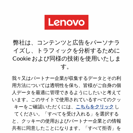
Menu
NB ODM GCM
弊社は、コンテンツと広告をパーソナラ
イズし、トラフィックを分析するために
Cookie および同様の技術を使用いたしま
す。
General Information
我々又はパートナー企業が収集するデータとその利
用方法については透明性を保ち、皆様がご自身の個
Req #
100017182
人データを最適に管理できるようにしたいと考えて
います。このサイトで使用されているすべてのクッ
Career Area
Procurement
キーをご確認いただくには、
こちらをクリック
し
Country/Region
China
てください。「すべてを受け入れる」を選択する
State
Shanghai
と、クッキーの使用およびパートナー企業との情報
共有に同意したことになります。「すべて拒否」を
City
上海（Shanghai）