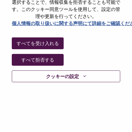
選択することで、情報収集を拒否することも可能で
Date:
月曜日, 6月 15, 2026
す。このクッキー同意ツールを使用して、設定の管
Additional Locations
:
理や更新を行ってください。
* China
個人情報の取り扱いに関する声明にて詳細をご確認くだ
Why Work at Lenovo
すべてを受け入れる
We are Lenovo. We do what we say. We own what we do.
すべて拒否する
We WOW our customers.
クッキーの設定
Lenovo is a US$83 billion revenue global technology
powerhouse, ranked #153 in the Fortune Global 500, and
serving millions of customers every day in 180 markets.
Focused on a bold vision to deliver Smarter Technology
for All, Lenovo has built on its success as the world’s
largest PC company with a full-stack portfolio of AI-
enabled, AI-ready, and AI-optimized devices (PCs,
workstations, smartphones, tablets), infrastructure