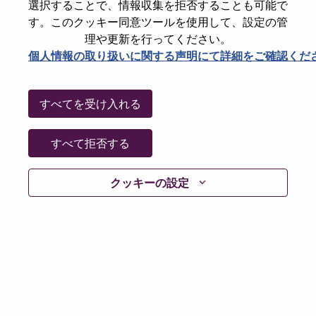
選択することで、情報収集を拒否することも可能で
Date:
水曜日, 7月 8, 2026
す。このクッキー同意ツールを使用して、設定の管
Additional Locations
:
理や更新を行ってください。
* Malaysia
個人情報の取り扱いに関する声明にて詳細をご確認くだ
Why Work at Lenovo
すべてを受け入れる
We are Lenovo. We do what we say. We own what we do.
すべて拒否する
We WOW our customers.
クッキーの設定
Lenovo is a US$83 billion revenue global technology
powerhouse, ranked #153 in the Fortune Global 500, and
serving millions of customers every day in 180 markets.
Focused on a bold vision to deliver Smarter Technology
for All, Lenovo has built on its success as the world’s
largest PC company with a full-stack portfolio of AI-
enabled, AI-ready, and AI-optimized devices (PCs,
workstations, smartphones, tablets), infrastructure