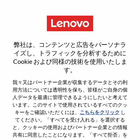
Menu
Senior FP&A Analyst
弊社は、コンテンツと広告をパーソナラ
イズし、トラフィックを分析するために
Cookie および同様の技術を使用いたしま
す。
General Information
我々又はパートナー企業が収集するデータとその利
用方法については透明性を保ち、皆様がご自身の個
Req #
100017356
人データを最適に管理できるようにしたいと考えて
います。このサイトで使用されているすべてのクッ
Career Area
Accounting/Finance
キーをご確認いただくには、
こちらをクリック
し
Country/Region
Malaysia
てください。「すべてを受け入れる」を選択する
State
Selangor
と、クッキーの使用およびパートナー企業との情報
共有に同意したことになります。「すべて拒否」を
City
Petaling Jaya