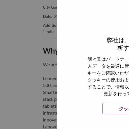
City
Gurgaon
Date:
火曜日, 5月 19, 2026
Additional Locations
:
* India
弊社は
析す
Why Work at Lenovo
我々又はパートナー
We are Lenovo. We do what we say. We o
人データを最適に管
キーをご確認いただ
Lenovo is a US$83 billion revenue global t
クッキーの使用およ
500, and serving millions of customers every
することで、情報収
Smarter Technology for All, Lenovo has built
更新を行っ
stack portfolio of AI-enabled, AI-ready, an
tablets), infrastructure (server, storage, 
クッ
infrastructure), software, solutions, and s
innovation is building a more equitable, tr
Lenovo is listed on the Hong Kong stock e