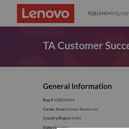
何故LENOVOなの
TA Customer Succe
General Information
Req #
100016954
Career Area
Human Resources
Country/Region
India
State
Haryana