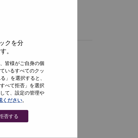
hare this job:
hare TA Customer Success & AI Operations Partner with LinkedI
Share TA Customer Success & AI Operations Partner with a f
Similar jobs
ックを分
ます。
全てを見る
、皆様がご自身の個
ているすべてのクッ
れる」を選択すると、
すべて拒否」を選択
して、設定の管理や
認ください
。
拒否する