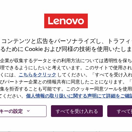
S
S
、コンテンツと広告をパーソナライズし、トラフィ
るために Cookie および同様の技術を使用いたし
企業が収集するデータとその利用方法については透明性を保ち
wn what we do. We WOW our customers.
理できるようにしたいと考えています。このサイトで使用され
くには、
こちらをクリック
してください。「すべてを受け入
echnology powerhouse, ranked #153 in the Fortune Global
びパートナー企業との情報共有に同意したことになります。「
 day in 180 markets. Focused on a bold vision to deliver
集を拒否することも可能です。このクッキー同意ツールを使用
 on its success as the world’s largest PC company with a full-
てください。
個人情報の取り扱いに関する声明にて詳細をご確
d AI-optimized devices (PCs, workstations, smartphones,
edge, high performance computing and software defined
キーの設定
すべてを受け入れる
すべて
ervices. Lenovo’s continued investment in world-changing
ustworthy, and smarter future for everyone, everywhere.
xchange under Lenovo Group Limited (HKSE: 992) (ADR: