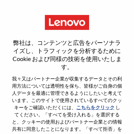
Menu
采购经理
弊社は、コンテンツと広告をパーソナラ
イズし、トラフィックを分析するために
Cookie および同様の技術を使用いたしま
す。
General Information
我々又はパートナー企業が収集するデータとその利
用方法については透明性を保ち、皆様がご自身の個
Req #
100017205
人データを最適に管理できるようにしたいと考えて
います。このサイトで使用されているすべてのクッ
Career Area
Procurement
キーをご確認いただくには、
こちらをクリック
し
Country/Region
China
てください。「すべてを受け入れる」を選択する
State
Tianjin
と、クッキーの使用およびパートナー企業との情報
共有に同意したことになります。「すべて拒否」を
City
天津（Tianjin）