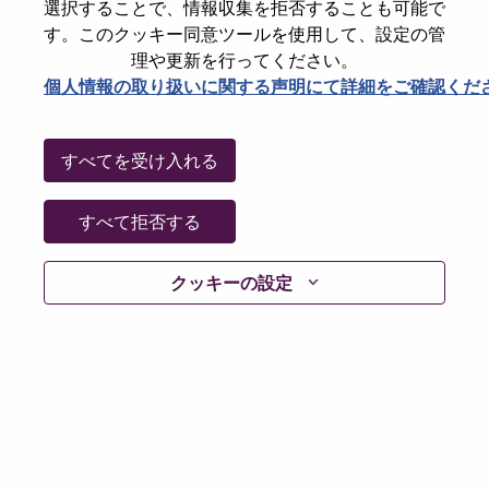
選択することで、情報収集を拒否することも可能で
Date:
木曜日, 6月 18, 2026
す。このクッキー同意ツールを使用して、設定の管
Additional Locations
:
理や更新を行ってください。
* China
個人情報の取り扱いに関する声明にて詳細をご確認くだ
Why Work at Lenovo
すべてを受け入れる
We are Lenovo. We do what we say. We own what we do.
すべて拒否する
We WOW our customers.
クッキーの設定
Lenovo is a US$83 billion revenue global technology
powerhouse, ranked #153 in the Fortune Global 500, and
serving millions of customers every day in 180 markets.
Focused on a bold vision to deliver Smarter Technology
for All, Lenovo has built on its success as the world’s
largest PC company with a full-stack portfolio of AI-
enabled, AI-ready, and AI-optimized devices (PCs,
workstations, smartphones, tablets), infrastructure