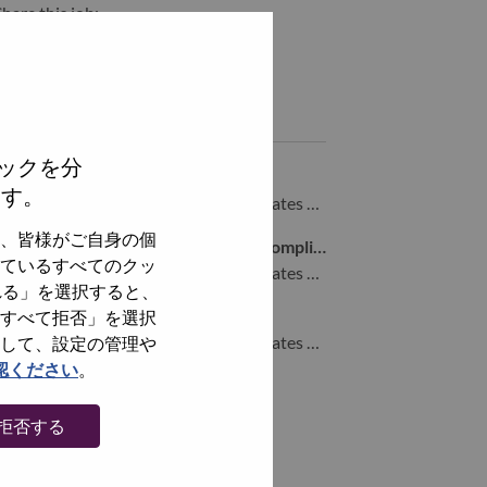
hare this job:
hare Principal Digital Transformation Consultant with LinkedIn
Share Principal Digital Transformation Consultant with a fri
Similar jobs
ックを分
Customer Care Case Manager
ます。
Morrisville, North Carolina, United States of America,
、皆様がご自身の個
Sr. Manager, Cyber Resilience Act Compliance
ているすべてのクッ
Morrisville, North Carolina, United States of America,
れる」を選択すると、
Director, AI Solution Delivery
すべて拒否」を選択
Morrisville, North Carolina, United States of America,
して、設定の管理や
認ください
。
全てを見る
拒否する