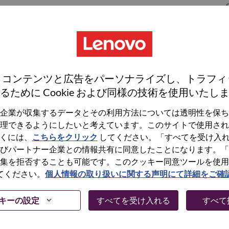
S
S
rrisville
、コンテンツと広告をパーソナライズし、トラフィ
るために Cookie および同様の技術を使用いたし
企業が収集するデータとその利用方法については透明性を保ち
理できるようにしたいと考えています。このサイトで使用され
wn what we do. We WOW our customers.
くには、
こちらをクリック
してください。「すべてを受け入
びパートナー企業との情報共有に同意したことになります。「
echnology powerhouse, ranked #153 in the Fortune Global
集を拒否することも可能です。このクッキー同意ツールを使用
 day in 180 markets. Focused on a bold vision to deliver
てください。
個人情報の取り扱いに関する声明にて詳細をご確
 on its success as the world’s largest PC company with a full-
d AI-optimized devices (PCs, workstations, smartphones,
キーの設定
すべてを受け入れる
すべて
edge, high performance computing and software defined
ervices. Lenovo’s continued investment in world-changing
ustworthy, and smarter future for everyone, everywhere.