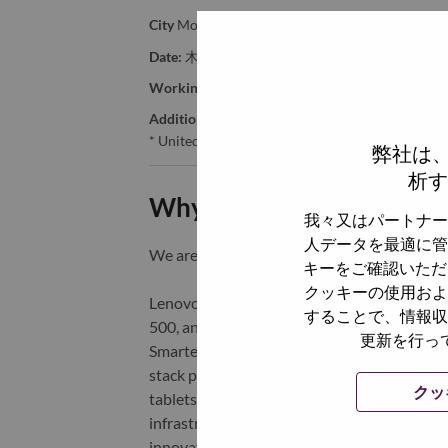
City
Morrisville
Date:
木曜日, 7月 2, 2026
Working Time:
Full-time
Additional Locations
:
* United States of America - North Carolina - Mo
弊社は
析す
Why Work at Lenovo
我々又はパートナー
人データを最適に管
We are Lenovo. We do what we say. We o
キーをご確認いただ
クッキーの使用およ
Lenovo is a US$83 billion revenue global t
することで、情報収
500, and serving millions of customers every
更新を行っ
Smarter Technology for All, Lenovo has built
stack portfolio of AI-enabled, AI-ready, an
クッ
tablets), infrastructure (server, storage, 
infrastructure), software, solutions, and s
innovation is building a more equitable, tr