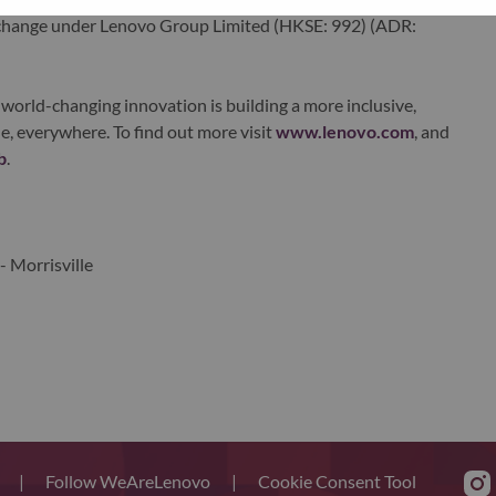
xchange under Lenovo Group Limited (HKSE: 992) (ADR:
world-changing innovation is building a more inclusive,
e, everywhere. To find out more visit
www.lenovo.com
, and
b
.
- Morrisville
s
|
Follow WeAreLenovo
|
Cookie Consent Tool