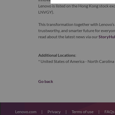
Lenovo is listed on the Hong Kong stock e
LNVGY).
This transformation together with Lenovo’s 
trustworthy, and smarter future for everyon
read about the latest news via our
StoryHu
Additional Locations
:
* United States of America - North Carolina 
Go back
Lenovo.com
|
Privacy
|
Terms of use
|
FAQ