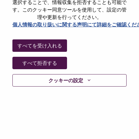
State
North Carolina
選択することで、情報収集を拒否することも可能で
す。このクッキー同意ツールを使用して、設定の管
City
Morrisville
理や更新を行ってください。
Date:
水曜日, 7月 8, 2026
個人情報の取り扱いに関する声明にて詳細をご確認くだ
Working Time:
Full-time
Additional Locations
:
すべてを受け入れる
* United States of America - North Carolina - Morrisville
すべて拒否する
Why Work at Lenovo
クッキーの設定
We are Lenovo. We do what we say. We own what we do.
We WOW our customers.
Lenovo is a US$83 billion revenue global technology
powerhouse, ranked #153 in the Fortune Global 500, and
serving millions of customers every day in 180 markets.
Focused on a bold vision to deliver Smarter Technology
for All, Lenovo has built on its success as the world’s