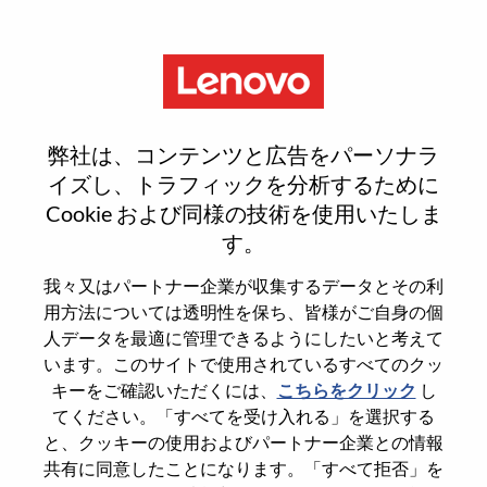
Menu
Product Manager, Commercial
弊社は、コンテンツと広告をパーソナラ
Accessories – Morrisville, NC
イズし、トラフィックを分析するために
Cookie および同様の技術を使用いたしま
す。
我々又はパートナー企業が収集するデータとその利
用方法については透明性を保ち、皆様がご自身の個
General Information
人データを最適に管理できるようにしたいと考えて
います。このサイトで使用されているすべてのクッ
Req #
WD00101610
キーをご確認いただくには、
こちらをクリック
し
てください。「すべてを受け入れる」を選択する
Career Area
Sales Support
と、クッキーの使用およびパートナー企業との情報
Country/Region
United States of America
共有に同意したことになります。「すべて拒否」を