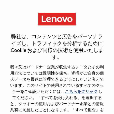
Menu
Product Manager - Consumer
弊社は、コンテンツと広告をパーソナラ
Chrome
イズし、トラフィックを分析するために
Cookie および同様の技術を使用いたしま
す。
我々又はパートナー企業が収集するデータとその利
用方法については透明性を保ち、皆様がご自身の個
General Information
人データを最適に管理できるようにしたいと考えて
います。このサイトで使用されているすべてのクッ
Req #
WD00101164
キーをご確認いただくには、
こちらをクリック
し
てください。「すべてを受け入れる」を選択する
Career Area
Sales
と、クッキーの使用およびパートナー企業との情報
Country/Region
United States of America
共有に同意したことになります。「すべて拒否」を