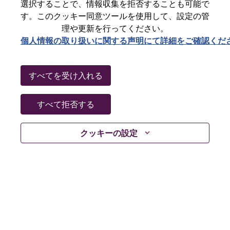
State
North Carolina
選択することで、情報収集を拒否することも可能で
す。このクッキー同意ツールを使用して、設定の管
City
Morrisville
理や更新を行ってください。
Date:
水曜日, 6月 24, 2026
個人情報の取り扱いに関する声明にて詳細をご確認くだ
Working Time:
Full-time
Additional Locations
:
すべてを受け入れる
* United States of America - North Carolina - Morrisville
すべて拒否する
Why Work at Lenovo
クッキーの設定
We are Lenovo. We do what we say. We own what we do.
We WOW our customers.
Lenovo is a US$83 billion revenue global technology
powerhouse, ranked #196 in the Fortune Global 500, and
serving millions of customers every day in 180 markets.
Focused on a bold vision to deliver Smarter Technology
for All, Lenovo has built on its success as the world’s