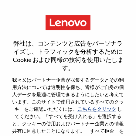
Menu
Junior Global Project Manager
弊社は、コンテンツと広告をパーソナラ
イズし、トラフィックを分析するために
Cookie および同様の技術を使用いたしま
す。
General Information
我々又はパートナー企業が収集するデータとその利
用方法については透明性を保ち、皆様がご自身の個
Req #
WD00099019
人データを最適に管理できるようにしたいと考えて
います。このサイトで使用されているすべてのクッ
Career Area
Marketing
キーをご確認いただくには、
こちらをクリック
し
Country/Region
Brazil
てください。「すべてを受け入れる」を選択する
State
São Paulo
と、クッキーの使用およびパートナー企業との情報
共有に同意したことになります。「すべて拒否」を
City
SAO PAULO - SP