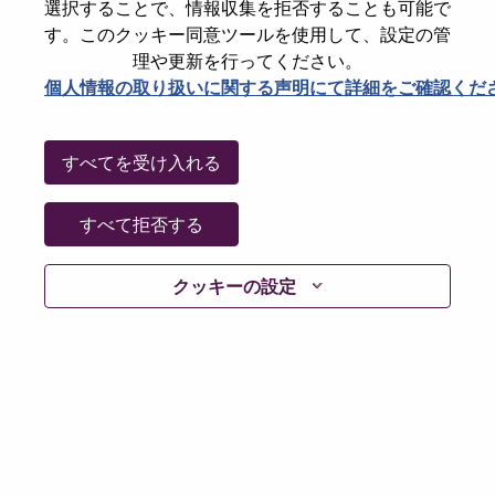
選択することで、情報収集を拒否することも可能で
Date:
金曜日, 7月 10, 2026
す。このクッキー同意ツールを使用して、設定の管
Working Time:
Full-time
理や更新を行ってください。
個人情報の取り扱いに関する声明にて詳細をご確認くだ
Additional Locations
:
* Brazil - São Paulo - SAO PAULO - SP
すべてを受け入れる
Why Work at Lenovo
すべて拒否する
We are Lenovo. We do what we say. We own what we do.
We WOW our customers.
クッキーの設定
Lenovo is a US$83 billion revenue global technology
powerhouse, ranked #153 in the Fortune Global 500, and
serving millions of customers every day in 180 markets.
Focused on a bold vision to deliver Smarter Technology
for All, Lenovo has built on its success as the world’s
largest PC company with a full-stack portfolio of AI-
enabled, AI-ready, and AI-optimized devices (PCs,