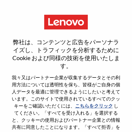
Menu
SAP SD Supply Chain Systems
弊社は、コンテンツと広告をパーソナラ
Engineer
イズし、トラフィックを分析するために
Cookie および同様の技術を使用いたしま
す。
我々又はパートナー企業が収集するデータとその利
用方法については透明性を保ち、皆様がご自身の個
General Information
人データを最適に管理できるようにしたいと考えて
います。このサイトで使用されているすべてのクッ
Req #
WD00096474
キーをご確認いただくには、
こちらをクリック
し
てください。「すべてを受け入れる」を選択する
Career Area
Information Technology
と、クッキーの使用およびパートナー企業との情報
Country/Region
United States of America
共有に同意したことになります。「すべて拒否」を