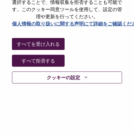
State
North Carolina
選択することで、情報収集を拒否することも可能で
す。このクッキー同意ツールを使用して、設定の管
City
Morrisville
理や更新を行ってください。
Date:
水曜日, 5月 20, 2026
個人情報の取り扱いに関する声明にて詳細をご確認くだ
Working Time:
Full-time
Additional Locations
:
すべてを受け入れる
* United States of America - North Carolina - Morrisville
すべて拒否する
Why Work at Lenovo
クッキーの設定
We are Lenovo. We do what we say. We own what we do.
We WOW our customers.
Lenovo is a US$83 billion revenue global technology
powerhouse, ranked #153 in the Fortune Global 500, and
serving millions of customers every day in 180 markets.
Focused on a bold vision to deliver Smarter Technology
for All, Lenovo has built on its success as the world’s