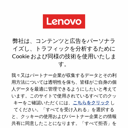
Menu
SMB Segment Lead – Europe-
弊社は、コンテンツと広告をパーソナラ
Meta ECommerce
イズし、トラフィックを分析するために
Cookie および同様の技術を使用いたしま
す。
我々又はパートナー企業が収集するデータとその利
用方法については透明性を保ち、皆様がご自身の個
General Information
人データを最適に管理できるようにしたいと考えて
います。このサイトで使用されているすべてのクッ
Req #
WD00101215
キーをご確認いただくには、
こちらをクリック
し
てください。「すべてを受け入れる」を選択する
Career Area
E-Commerce
と、クッキーの使用およびパートナー企業との情報
Country/Region
United Kingdom
共有に同意したことになります。「すべて拒否」を