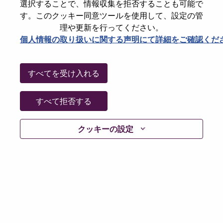
State
Hampshire
選択することで、情報収集を拒否することも可能で
す。このクッキー同意ツールを使用して、設定の管
City
Farnborough
理や更新を行ってください。
Date:
水曜日, 7月 8, 2026
個人情報の取り扱いに関する声明にて詳細をご確認くだ
Working Time:
Full-time
Additional Locations
:
すべてを受け入れる
* Ireland - Dublin - Dublin
* Germany - Baden-Württemberg - Stuttgart
* United Kingdom - Hampshire - Farnborough
すべて拒否する
* Italy - Milano - San Felice Segrate
* Slovakia - Bratislavský kraj - Bratislava
クッキーの設定
Why Work at Lenovo
We are Lenovo. We do what we say. We own what we do.
We WOW our customers.
Lenovo is a US$83 billion revenue global technology