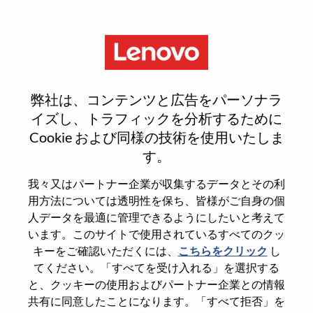
Menu
Senior Field AI Solutions
弊社は、コンテンツと広告をパーソナラ
Engineer
イズし、トラフィックを分析するために
Cookie および同様の技術を使用いたしま
す。
我々又はパートナー企業が収集するデータとその利
用方法については透明性を保ち、皆様がご自身の個
General Information
人データを最適に管理できるようにしたいと考えて
います。このサイトで使用されているすべてのクッ
Req #
WD00101355
キーをご確認いただくには、
こちらをクリック
し
てください。「すべてを受け入れる」を選択する
Career Area
Services
と、クッキーの使用およびパートナー企業との情報
Country/Region
United States of America
共有に同意したことになります。「すべて拒否」を