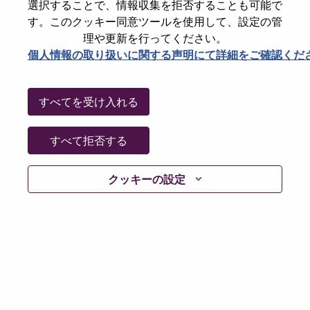
State
North Carolina
選択することで、情報収集を拒否することも可能で
す。このクッキー同意ツールを使用して、設定の管
City
Morrisville
理や更新を行ってください。
Date:
水曜日, 7月 1, 2026
個人情報の取り扱いに関する声明にて詳細をご確認くだ
Working Time:
Full-time
Additional Locations
:
すべてを受け入れる
* United States of America - North Carolina - Morrisville
すべて拒否する
Why Work at Lenovo
クッキーの設定
We are Lenovo. We do what we say. We own what we do.
We WOW our customers.
Lenovo is a US$83 billion revenue global technology
powerhouse, ranked #196 in the Fortune Global 500, and
serving millions of customers every day in 180 markets.
Focused on a bold vision to deliver Smarter Technology
for All, Lenovo has built on its success as the world’s