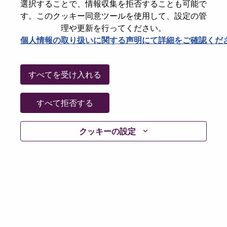
選択することで、情報収集を拒否することも可能で
Date:
木曜日, 6月 18, 2026
す。このクッキー同意ツールを使用して、設定の管
Working Time:
Full-time
理や更新を行ってください。
個人情報の取り扱いに関する声明にて詳細をご確認くだ
Additional Locations
:
* India - Karnātaka - Bangalore
* India - Karnātaka - BANGALORE
すべてを受け入れる
Why Work at Lenovo
すべて拒否する
We are Lenovo. We do what we say. We own what we do.
クッキーの設定
We WOW our customers.
Lenovo is a US$83 billion revenue global technology
powerhouse, ranked #196 in the Fortune Global 500, and
serving millions of customers every day in 180 markets.
Focused on a bold vision to deliver Smarter Technology
for All, Lenovo has built on its success as the world’s
largest PC company with a full-stack portfolio of AI-