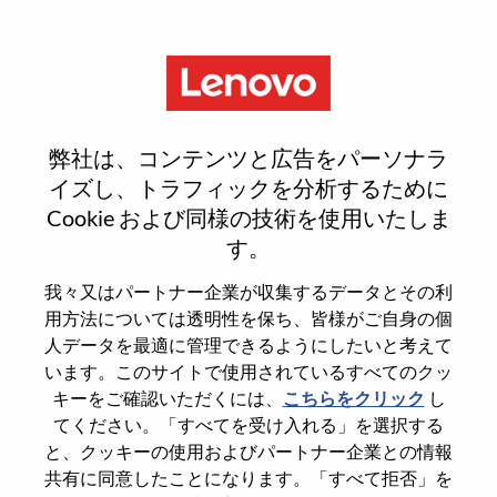
Menu
Senior Hardware Engineer I
弊社は、コンテンツと広告をパーソナラ
イズし、トラフィックを分析するために
Cookie および同様の技術を使用いたしま
す。
General Information
我々又はパートナー企業が収集するデータとその利
用方法については透明性を保ち、皆様がご自身の個
Req #
WD00099794
人データを最適に管理できるようにしたいと考えて
います。このサイトで使用されているすべてのクッ
Career Area
Hardware Engineering
キーをご確認いただくには、
こちらをクリック
し
Country/Region
India
てください。「すべてを受け入れる」を選択する
State
Karnataka
と、クッキーの使用およびパートナー企業との情報
共有に同意したことになります。「すべて拒否」を
City
BANGALORE