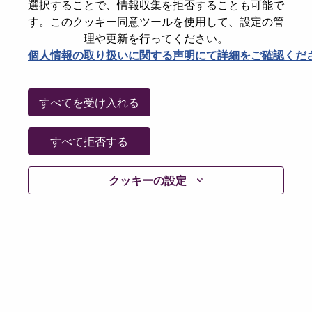
State
Central Singapore
選択することで、情報収集を拒否することも可能で
す。このクッキー同意ツールを使用して、設定の管
City
SINGAPORE
理や更新を行ってください。
Date:
金曜日, 7月 3, 2026
個人情報の取り扱いに関する声明にて詳細をご確認くだ
Working Time:
Full-time
Additional Locations
:
すべてを受け入れる
* Singapore - Central Singapore - Singapore
* Singapore - Central Singapore - SINGAPORE
すべて拒否する
Why Work at Lenovo
クッキーの設定
We are Lenovo. We do what we say. We own what we do.
We WOW our customers.
Lenovo is a US$83 billion revenue global technology
powerhouse, ranked #153 in the Fortune Global 500, and
serving millions of customers every day in 180 markets.
Focused on a bold vision to deliver Smarter Technology