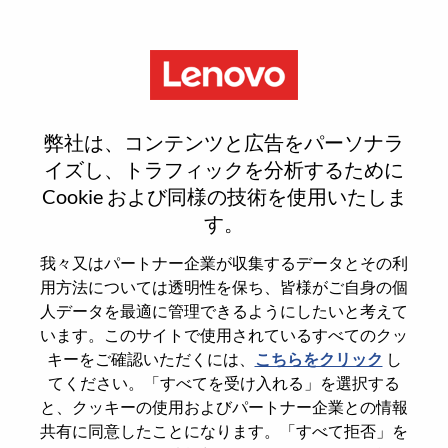
Menu
Senior Manager, Sales
弊社は、コンテンツと広告をパーソナラ
Operations – AP SSG
イズし、トラフィックを分析するために
Cookie および同様の技術を使用いたしま
す。
我々又はパートナー企業が収集するデータとその利
用方法については透明性を保ち、皆様がご自身の個
General Information
人データを最適に管理できるようにしたいと考えて
います。このサイトで使用されているすべてのクッ
Req #
WD00101329
キーをご確認いただくには、
こちらをクリック
し
てください。「すべてを受け入れる」を選択する
Career Area
Sales Support
と、クッキーの使用およびパートナー企業との情報
Country/Region
Singapore
共有に同意したことになります。「すべて拒否」を